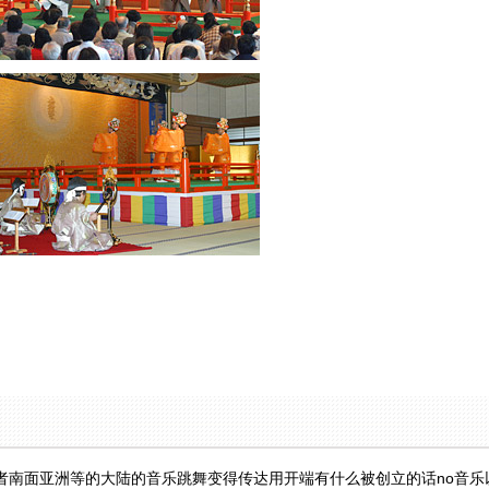
者南面亚洲等的大陆的音乐跳舞变得传达用开端有什么被创立的话no音