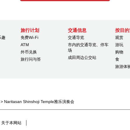
旅行计划
交通信息
按目的
乐趣
免费Wi-Fi
交通导览
观赏
ATM
市内的交通导览、停车
游玩
场
外币兑换
购物
成田周边公交站
旅行问与答
食
旅游体
> Naritasan Shinshoji Temple雅乐演奏会
关于本网站