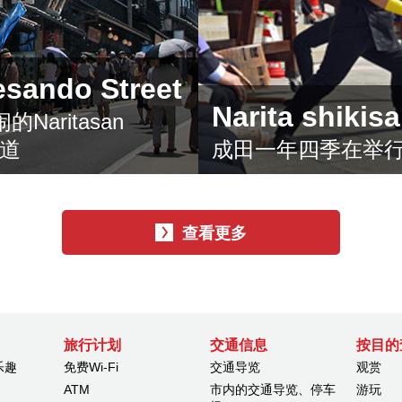
esando Street
Narita shik
aritasan
参道
成田一年四季在举
查看更多
旅行计划
交通信息
按目的
乐趣
免费Wi-Fi
交通导览
观赏
ATM
市内的交通导览、停车
游玩