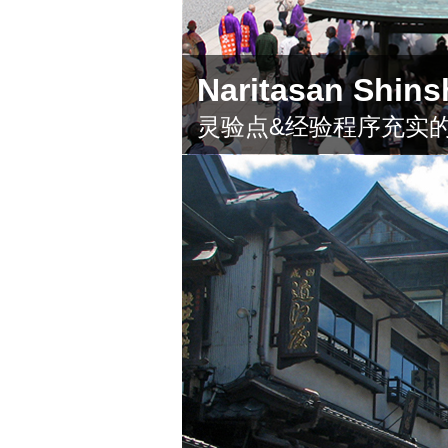
Naritasan Shins
灵验点&经验程序充实的成