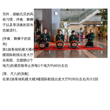
另外，接触元旦的风
俗习惯，伴奏、舞狮
子以及箏演奏的宣布
也被进行。
[伴奏、舞狮子的宣
布]
第1旅客候机楼大楼4
楼国际航线出发大厅
在南面、北翅膀(2个
地方)的屠苏散举止所每1个地方约40分左右
[箏、尺八的演奏]
在第2旅客候机楼大楼3楼国际航线出发大厅约30分左右共计2回