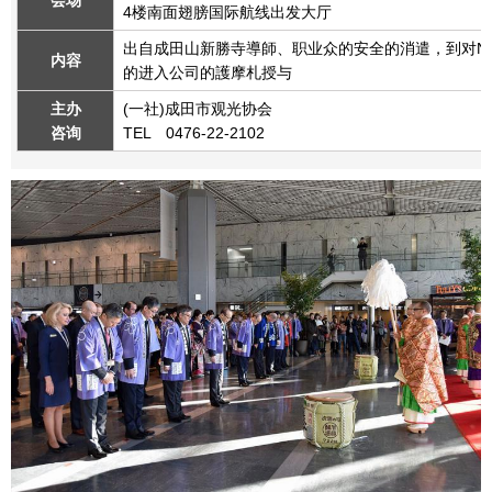
会场
4楼南面翅膀国际航线出发大厅
出自成田山新勝寺導師、职业众的安全的消遣，到对Narita Inter
内容
的进入公司的護摩札授与
主办
(一社)成田市观光协会
咨询
TEL 0476-22-2102