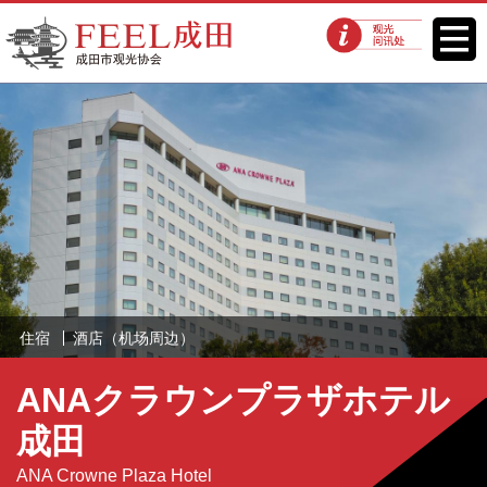
FEEL成田成田市观光协会官方网
菜单
观光问讯处
站
住宿
酒店（机场周边）
ANAクラウンプラザホテル
成田
ANA Crowne Plaza Hotel