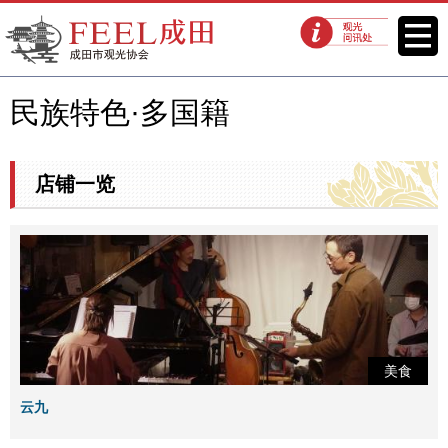
FEEL成田成田市观光协会官方网
菜单
观光问讯处
站
民族特色·多国籍
店铺一览
美食
云九