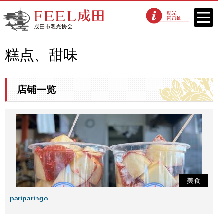
FEEL成田成田市观光协会官方网
菜单
观光问讯处
站
糕点、甜味
店铺一览
美食
pariparingo