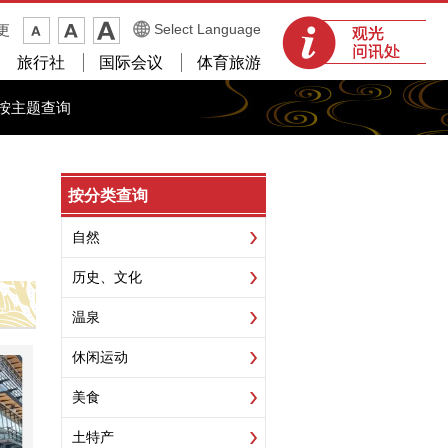
观光问讯处
Select Language
更
旅行社
国际会议
体育旅游
按主题查询
按分类查询
自然
历史、文化
温泉
休闲运动
美食
土特产