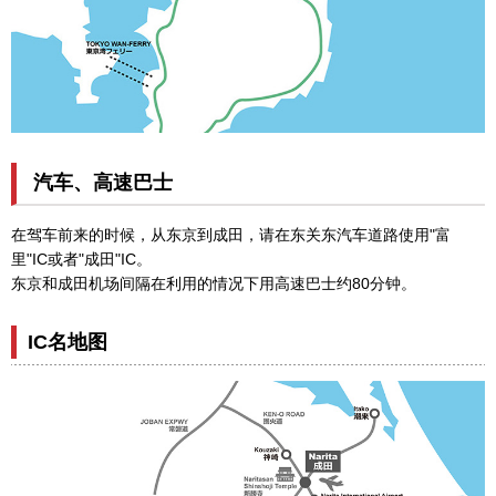
汽车、高速巴士
在驾车前来的时候，从东京到成田，请在东关东汽车道路使用"富
里"IC或者"成田"IC。
东京和成田机场间隔在利用的情况下用高速巴士约80分钟。
IC名地图