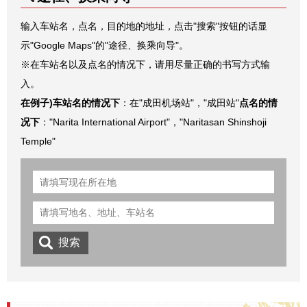
输入车站名，点名，目的地的地址，点击"搜索"按钮的话显
示"Google Maps"的"途径、换乘向导"。
※在车站名以及点名的情况下，请用尽量正确的书写方式输
入。
在例子)车站名的情况下
：在"成田机场站"，"成田站"
点名的情
况下
："Narita International Airport"，"Naritasan Shinshoji
Temple"