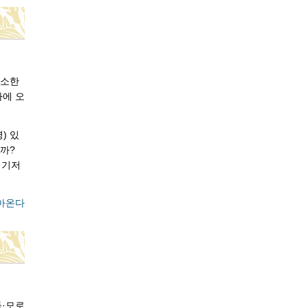
고소한
타에 오
) 있
까?
여기저
아온다
둑·모로