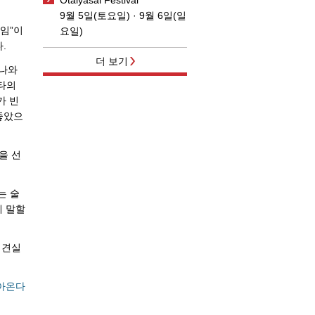
9월 5일(토요일) · 9월 6일(일
절임”이
요일)
.
더 보기
 나와
리타의
가 빈
좋았으
을 선
는 술
게 말할
 견실
아온다