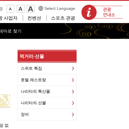
관광 안내소
Select Language
경
광 사업자
컨벤션
스포츠 관광
테마로 찾기
먹거리·선물
스위트 특집
호텔 레스토랑
나리타의 특산물
나리타의 선물
장어
앞 없