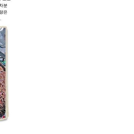
 차분
획량은
.