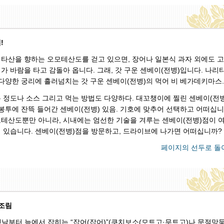
!
타산을 향하는 오모테산도를 걷고 있으면, 장어나 일본식 과자 외에도 
가 바람을 타고 감돌아 옵니다. 그래, 갓 구운 센베이(전병)입니다. 나리
 다양한 궁리에 흘러넘치는 갓 구운 센베이(전병)의 먹어 비 베가데키마스.
 정도나 소스 그리고 먹는 방법도 다양하다. 대꼬챙이에 찔린 센베이(전병
 봉투에 잔뜩 들어간 센베이(전병) 있음. 기호에 맞추어 선택하고 어떠십니
테산도뿐만 아니라, 시내에는 엄선한 기술을 겨루는 센베이(전병)점이 
 있습니다. 센베이(전병)점을 방문하고, 드라이브에 나가면 어떠십니까?
페이지의 선두로 돌
 조림
, 옛날부터 늪에서 잡히는 “잡어(잡어)”(쿠치보소(모트고·무트고)나 문절망