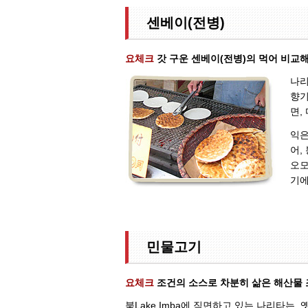
센베이(전병)
요체크
갓 구운 센베이(전병)의 먹어 비교해
나리
향기
면,
익은
어,
오모
기에
민물고기
요체크
조건의 소스로 차분히 삶은 해산물
북Lake Imba에 직면하고 있는 나리타는