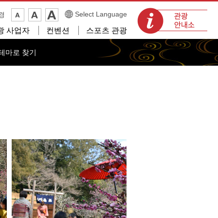
관광 안내소
Select Language
경
광 사업자
컨벤션
스포츠 관광
테마로 찾기