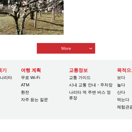
More
묵기
여행 계획
교통정보
목적으
 나리타
무료 Wi-Fi
교통 가이드
보다
ATM
시내 교통 안내・주차장
놀다
환전
나리타 역 주변 버스 정
산다
류장
자주 듣는 질문
먹는다
체험관