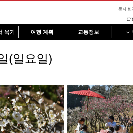
문자 변
관
서 묵기
여행 계획
교통정보
2일(일요일)