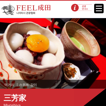
FEEL 나리타 나리타시 관광협회
메뉴
관광 안내소
먹거리
스위트·감미
三芳家
Miyoshiya