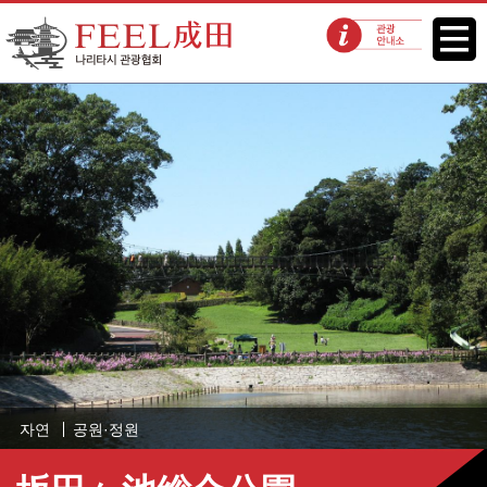
FEEL 나리타 나리타시 관광협회
메뉴
관광 안내소
자연
공원·정원