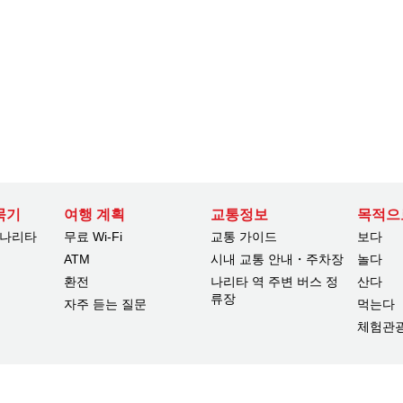
묵기
여행 계획
교통정보
목적으
 나리타
무료 Wi-Fi
교통 가이드
보다
ATM
시내 교통 안내・주차장
놀다
환전
나리타 역 주변 버스 정
산다
류장
자주 듣는 질문
먹는다
체험관