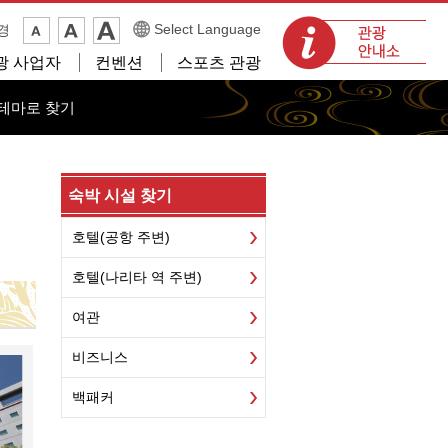
관광 안내소
Select Language
경
광 사업자
컨벤션
스포츠 관광
테마로 찾기
숙박 시설 찾기
호텔(공항 주변)
호텔(나리타 역 주변)
여관
비즈니스
백패커