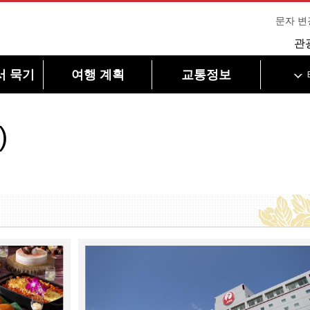
문자 변
관
서 묵기
여행 계획
교통정보
)