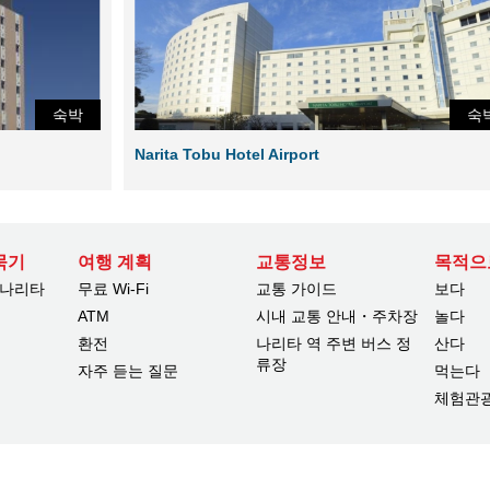
숙박
숙
Narita Tobu Hotel Airport
묵기
여행 계획
교통정보
목적으
 나리타
무료 Wi-Fi
교통 가이드
보다
ATM
시내 교통 안내・주차장
놀다
환전
나리타 역 주변 버스 정
산다
류장
자주 듣는 질문
먹는다
체험관