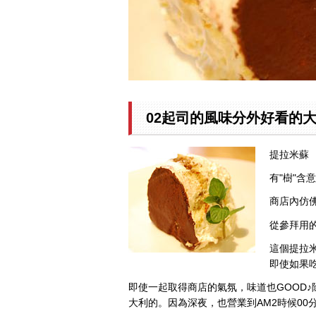
02起司的風味分外好看的
提拉米
有"樹"含
商店內仿
從參拜用的
這個提拉
即使如果
即使一起取得商店的氣氛，味道也GOOD
大利的。因為深夜，也營業到AM2時候0