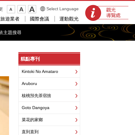
觀光導覽處
Select Language
更
光旅遊業者
國際會議
運動觀光
依主題搜尋
糕點專刊
Kintoki No Amataro
Aruboru
核桃預先茶宿捨
Goto Dangoya
菜花的家鄉
直到直到