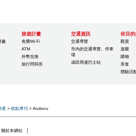
旅遊計畫
交通資訊
依目的
樂趣
免費Wi-Fi
交通導覽
觀賞
ATM
市內的交通導覽、停車
遊樂
場
外幣兌換
購物
成田周邊巴士站
旅行問與答
美食
體驗活
特產
>
糕點專刊
> Aruboru
關於本網站