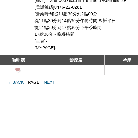
[地址]〒286-0032成田市上町556-1第5個樹幹2F
[電話號碼]0476-22-0281
[營業時間]從11點30分到2點00分
從11點30分到14點30分午餐時間 ※衹平日
從14點30分到17點30分下午茶時間
17點30分～晚餐時間
[主頁]-
[MYPAGE]-
咖啡廳
禁煙席
特產
←BACK
PAGE
NEXT→