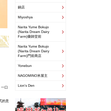
鍋店
Miyoshya
Narita Yume Bokujo
(Narita Dream Dairy
Farm)藥師堂前
Narita Yume Bokujo
(Narita Dream Dairy
Farm)門前商店
Yonebun
NAGOMINO米屋主
Lion's Den
。一口
式的意