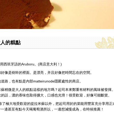
大人的糕點
蘇
意用西班牙語的Aruboru。(商店意大利！)
佛好像是樹幹的裡面。是漂亮，并且好像把時間忘在的空間。
道路，也有點是內部matteirunode隱匿處性的商店。
米蘇稍微是大人的糕點這樣的地方嗎？起司本來鄭重有材料的風味被發揮
吃的話，濃的香味也取得擴大，口感也光滑！很受歡迎，好像可能斷貨。
♪除了極大地受歡迎的提拉米蘇以外，把起司用於的菜能用豐富充分享用正
0分一邊甚至有點今天喝葡萄酒所以，一邊想減慢成為，在時候推薦！