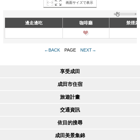
画面サイズで表示
邊走邊吃
咖啡廳
禁煙席
←BACK
PAGE
NEXT→
享受成田
成田市住宿
旅遊計畫
交通資訊
依目的搜尋
成田美景集錦