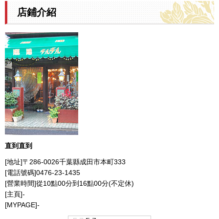
店鋪介紹
直到直到
[地址]〒286-0026千葉縣成田市本町333
[電話號碼]0476-23-1435
[營業時間]從10點00分到16點00分(不定休)
[主頁]-
[MYPAGE]-