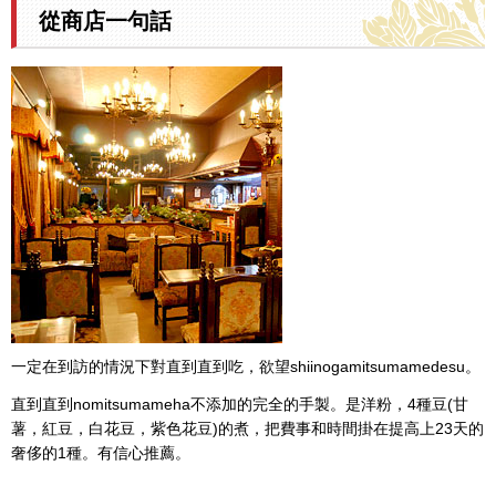
從商店一句話
一定在到訪的情況下對直到直到吃，欲望shiinogamitsumamedesu。
直到直到nomitsumameha不添加的完全的手製。是洋粉，4種豆(甘
薯，紅豆，白花豆，紫色花豆)的煮，把費事和時間掛在提高上23天的
奢侈的1種。有信心推薦。