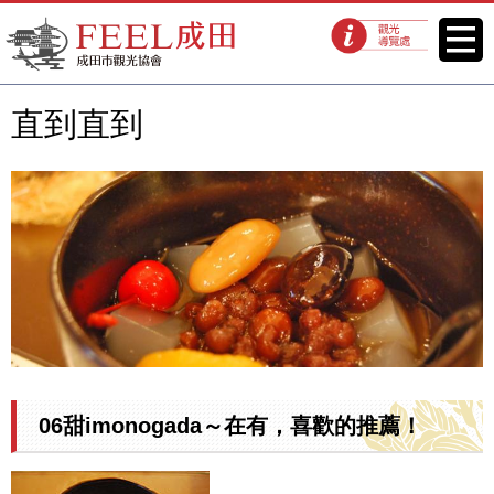
FEEL成田成田市觀光協會官方網
菜單
觀光導覽處
站
直到直到
06甜imonogada～在有，喜歡的推薦！