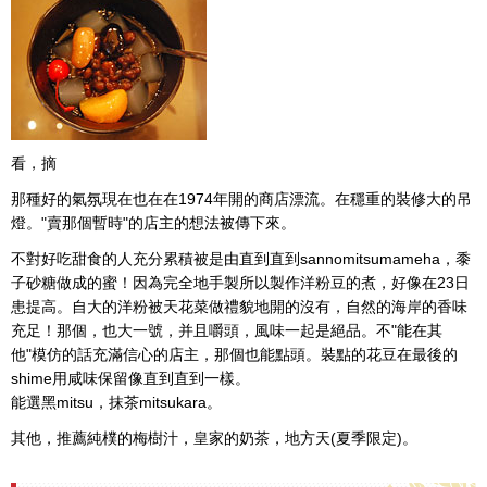
看，摘
那種好的氣氛現在也在在1974年開的商店漂流。在穩重的裝修大的吊
燈。"賣那個暫時"的店主的想法被傳下來。
不對好吃甜食的人充分累積被是由直到直到sannomitsumameha，黍
子砂糖做成的蜜！因為完全地手製所以製作洋粉豆的煮，好像在23日
患提高。自大的洋粉被天花菜做禮貌地開的沒有，自然的海岸的香味
充足！那個，也大一號，并且嚼頭，風味一起是絕品。不"能在其
他"模仿的話充滿信心的店主，那個也能點頭。裝點的花豆在最後的
shime用咸味保留像直到直到一樣。
能選黑mitsu，抹茶mitsukara。
其他，推薦純樸的梅樹汁，皇家的奶茶，地方天(夏季限定)。