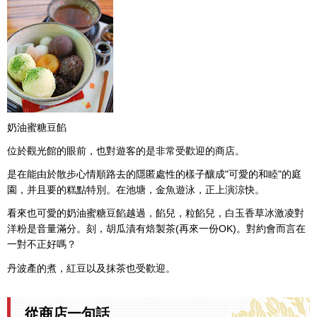
奶油蜜糖豆餡
位於觀光館的眼前，也對遊客的是非常受歡迎的商店。
是在能由於散步心情順路去的隱匿處性的樣子釀成"可愛的和睦"的庭
園，并且要的糕點特別。在池塘，金魚遊泳，正上演涼快。
看來也可愛的奶油蜜糖豆餡越過，餡兒，粒餡兒，白玉香草冰激凌對
洋粉是音量滿分。刻，胡瓜漬有焙製茶(再來一份OK)。對約會而言在
一對不正好嗎？
丹波產的煮，紅豆以及抹茶也受歡迎。
從商店一句話