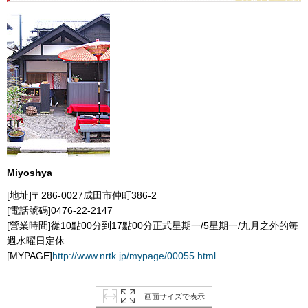
Miyoshya
[地址]〒286-0027成田市仲町386-2
[電話號碼]0476-22-2147
[營業時間]從10點00分到17點00分正式星期一/5星期一/九月之外的毎
週水曜日定休
[MYPAGE]
http://www.nrtk.jp/mypage/00055.html
画面サイズで表示