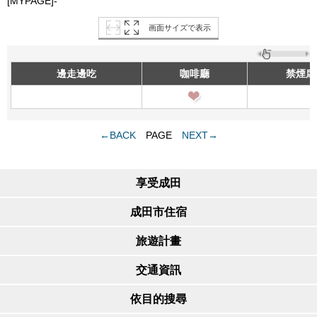
[MYPAGE]-
画面サイズで表示
邊走邊吃
咖啡廳
禁煙席
←BACK
PAGE
NEXT→
享受成田
成田市住宿
旅遊計畫
交通資訊
依目的搜尋