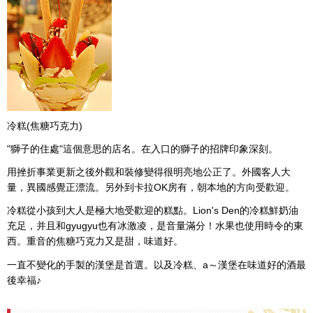
冷糕(焦糖巧克力)
"獅子的住處"這個意思的店名。在入口的獅子的招牌印象深刻。
用挫折事業更新之後外觀和裝修變得很明亮地公正了。外國客人大
量，異國感覺正漂流。另外到卡拉OK房有，朝本地的方向受歡迎。
冷糕從小孩到大人是極大地受歡迎的糕點。Lion's Den的冷糕鮮奶油
充足，并且和gyugyu也有冰激凌，是音量滿分！水果也使用時令的東
西。重音的焦糖巧克力又是甜，味道好。
一直不變化的手製的漢堡是首選。以及冷糕、a～漢堡在味道好的酒最
後幸福♪