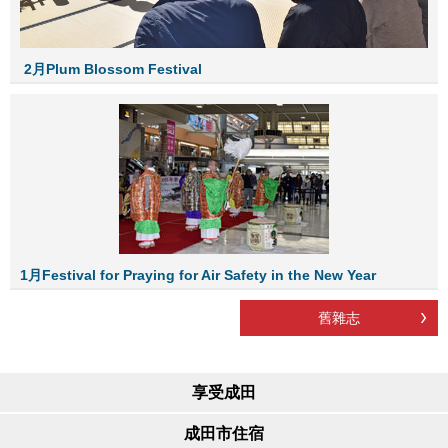
2
月
Plum Blossom Festival
1月Festival for Praying for Air Safety in the New Year
舊雜志
享受成田
成田市住宿