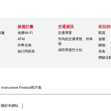
旅遊計畫
交通資訊
依目的
樂趣
免費Wi-Fi
交通導覽
觀賞
ATM
市內的交通導覽、停車
遊樂
場
外幣兌換
購物
成田周邊巴士站
旅行問與答
美食
體驗活
ng Instrument Festival照片集
關於本網站