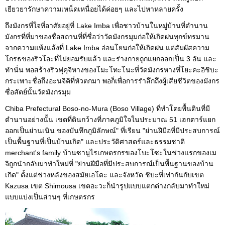
เยียวยารักษาความเหน็ดเหนื่อยได้ค่อยๆ และไปหาหลายครั้ง
ถึงมังกรที่ใจที่อาศัยอยู่ที่ Lake Imba เพื่อชาวบ้านในหมู่บ้านที่ตำนาน
มังกรที่ที่มาของชื่อสถานที่ที่ชื่อว่าวัดมังกรมุมก่อให้เกิดฝนทุกข์ทรมาน
จากความแห้งแล้งที่ Lake Imba อ่อนโยนก่อให้เกิดฝน แต่สัมผัสความ
โกรธของริวโอะที่ไม่ยอมรับแล้ว และร่างกายถูกแยกออกเป็น 3 อัน และ
ทำนั่น พอสร้างริวฟุคุจิหางของโมะโทะโนะที่วัดมังกรหางที่โยะคะอิชิบะ
กระเพาะชื่อถึงอะนจิคิที่หัวตกมา พอก็เพื่อการรำลึกถึงผู้เสียชีวิตของมังกร
ซื่อสัตย์นั้นวัดมังกรมุม
Chiba Prefectural Boso-no-Mura (Boso Village) ที่ทำโดยพื้นดินที่มี
ตำนานอย่างนั้น เขตที่ดินกว้างที่ภาคภูมิใจในประมาณ 51 เฮกตาร์แยก
ออกเป็นย่านเนิน ของบันทึกภูมิลักษณ์" ที่เรียน "ย่านฝีมือที่มีประสบการณ์
เป็นพื้นฐานที่เป็นบ้านเกิด" และประวัติศาสตร์และธรรมชาติ
merchant's family บ้านซามูไรเกษตรกรของโบะโซะในช่วงแรกของเม
จิถูกนำกลับมาทำใหม่ที่ "ย่านฝีมือที่มีประสบการณ์เป็นพื้นฐานของบ้าน
เกิด" ตั้งแต่ช่วงหลังของสมัยเอโดะ และจังหวัด ชิบะที่เท่ากันกับเขต
Kazusa เขต Shimousa เขตอะวะก็นำรูปแบบแตกต่างกลับมาทำใหม่
แบบแบ่งเป็นส่วนๆ ที่เกษตรกร