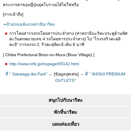
ตระการตาของญี่ปุ่นยุคโบราณได้ไม่ใช่หรือ
[การเข้าถึง]
⇒ป้ายรถเมล์แถวสถานีนาริตะ
การโดยสารรถรถโดยสารประจำทาง (ท่าสถานีนะริทะประตูด้านทิศ
ตะวันตกหมายเลข 4 รถโดยสารประจำทาง) ไป "โรงรถริวคะคุจิ
ดะอิ" การลงรถ 2, ริวคะคุจิดะอิ เดิน 8 นาที
[ Chiba Prefectural Boso-no-Mura (Boso Village) ]
http://www.nrtk.jp/mypage/00142.html
ที่ " Sakataga-ike Park" ←
[ข้อมูลจุดเด่น]
→ ที่ " SHISUI PREMIUM
OUTLETS"
สนุกไปกับนาริตะ
พักที่นาริตะ
แผนท่องเที่ยว