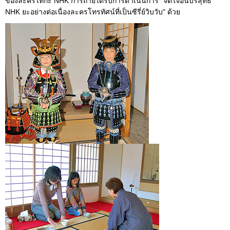
ของละครไทกะ NHK การถ่ายได้รับการดำเนินการ "จิตใจอันบริสุทธิ์
NHK ยะอย่างต่อเนื่องละครโทรทัศน์ที่เป็นซีรี่ย์วิบวับ" ด้วย