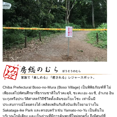
Chiba Prefectural Boso-no-Mura (Boso Village) เป็นพิพิธภัณฑ์ที่ ไม่
เพียงแต่ไปทัศนศึกษาที่ธรรมชาติในริวคะคุจิ, ซะคะเอะ-มะชิ, อำเภอ อิน
บะกุงหรือประวัติศาสตร์วิถีชีวิตดั้งเดิมของโบะโซะ เท่านั้นมี
ประสบการณ์โดยตรงได้ เพลิดเพลินกับสิ่งบันเทิงใจยามว่างใน
Sakataga-ike Park และครอบครัวเช่น Yamato-no-Yu เป็นต้นใน
บริเวณใกล้เคียง และเป็นย่านที่มีการค้นพบที่ใหม่ทุกครั้ง ถึงมีศูนย์ที่