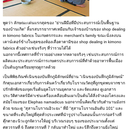
พูดว่า ลักษณะเด่นแรกสุดของ "ย่านฝีมือที่มีประสบการณ์เป็นพื้นฐาน
ของบ้านเกิด" ลิ้มรสบรรยากาศเหมือนกับเจ้าของบ้านของ shop dealing
in kimono fabrics ในเกษตรกรและ merchant's family ขณะนั่งลงบน
เคาน์เตอร์ข้างในสุดของห้องเสื่อตาตามิของ shop dealing in kimono
fabrics ตัวอย่างเช่นจริงๆ ที่ว่ารวมได้ได้
นอกจากนี้เทศกาลที่ร่ำรวยอย่างหลากหลายจริงๆ เช่นประสบการณ์การ
ผลิตและประสบการณ์การเกษตรประสบการณ์ที่ทำด้วยอาหารพื้นเมือง
เป็นต้นถูกเตรียมทุกฤดูกาลด้วย
เป็นพิพิธภัณฑ์เนินของบันทึกภูมิลักษณ์ที่ย่าน "เนินของบันทึกภูมิลักษณ์"
กักตุนเอกสารเกี่ยวกับการค้นคว้าเกี่ยวกับโบราณวัตถุที่ถูกขุดพบจากซาก
ปรักหักพังของจุดเริ่มต้นยุคโบราณยุคกลาง และจัดแสดง ดูเอกสาร
ประวัติศาสตร์มีค่าเช่นเครื่องเคลือบดินเผาเป็นต้นได้สิ่งจำลองโครงและ
สมัยโจมงของ Elephas namadicus นอกจากนั้นคิดเกี่ยวกับตำนานมังกร
ด้วย ขณะดู "สุสานโบราณอิวะยะ" ที่มี "สุสานโบราณอันดับ 101" และ
ขนาดที่ระดับใหญ่ที่สุดทั่วประเทศที่นำรูปร่างในตอนนั้นการก่อสร้างที่
ตุ๊กตาฮะนิวะถูกจัดวางให้อยู่ บริเวณรอบๆ ของของประมาณตั้งแต่
ศตวรรษที่ 6 ถึงศตวรรษที่ 7 กลับมาทำใหม่ และรู้สึกถึงความยิ่งใหญ่