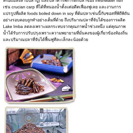
หรือแมลงสาบปลาบู่) และปลาคาร์พการตกปลาของ freshwater fish
เช่น crucian carp ที่ได้ที่หนองน้ำตั้งแต่อดีตเฟื่องฟูเลย และงานการ
แปรรูปที่ผลิต foods boiled down in soy ที่ต้มปลาเช่นนี้กับซอสที่พิถีพิถัน
อย่างรอบคอบถูกทำอย่างเต็มที่ด้วย ถึงปริมาณปลาที่จับได้ของการผลิต
Lake Imba ลดลงเพราะผลกระทบจากคุณภาพน้ำช่วงหนึ่ง แต่คุณภาพ
น้ำได้รับการปรับปรุงเพราะความพยายามที่มั่นคงของผู้เกี่ยวข้องท้องถิ่น
และปริมาณปลาที่จับได้ฟื้นฟูทีละเล็กละน้อยด้วย