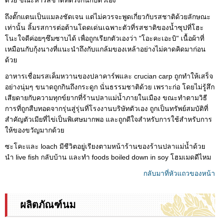
ด้วย ขณะหารสชาติที่ตรงกันกับตัวเอง
ถึงตั๊กแตนเป็นแมลงชัดเจน แต่ไม่ควรจะพูดเกี่ยวกับรสชาติด้วยลักษณะ
เท่านั้น ลิ้มรสการต่อต้านโดดเด่นเฉพาะตัวที่รสชาติของน้ำซุปที่โฮะ
โนะใจดีค่อยๆซึมซาบได้ เพื่อถูกเรียกตัวเองว่า "โอะคะเอะบิ" เนื้อผ้าที่
เหมือนกับกุ้งนางที่แนะนำถึงกับแกล้มของเหล้าอย่างไม่คาดคิดมาก่อน
ด้วย
อาหารเชื่อมรสเค็มหวานของปลาคาร์พและ crucian carp ถูกทำให้เสร็จ
อย่างนุ่มๆ ขนาดถูกกินถึงกระดูก นั่นธรรมชาติด้วย เพราะก่อ โดยไม่รู้สึก
เสียดายกับความทุกข์ยากที่ร้านปลาแม่น้ำภายในเมือง ขณะทำตามวิธี
การที่ถูกสืบทอดจากรุ่นสู่รุ่นที่โรงงานบริษัทตัวเอง ถูกเป็นทรัพย์สมบัติที่
สำคัญตัวเมียที่ไข่เป็นพิเศษมากพอ และถูกดีใจสำหรับการใช้สำหรับการ
ให้ของขวัญมากด้วย
ซะโคะและ loach มีชีวิตอยู่เรียงตามหน้าร้านของร้านปลาแม่น้ำด้วย
นำ live fish กลับบ้าน และทำ foods boiled down in soy โฮมเมดดีไหม
กลับมาที่หัวแถวของหน้า
ผลิตภัณฑ์นม