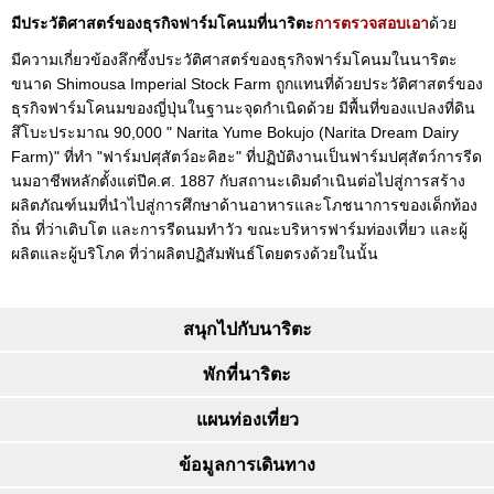
มีประวัติศาสตร์ของธุรกิจฟาร์มโคนมที่นาริตะ
การตรวจสอบเอา
ด้วย
มีความเกี่ยวข้องลึกซึ้งประวัติศาสตร์ของธุรกิจฟาร์มโคนมในนาริตะ
ขนาด Shimousa Imperial Stock Farm ถูกแทนที่ด้วยประวัติศาสตร์ของ
ธุรกิจฟาร์มโคนมของญี่ปุ่นในฐานะจุดกำเนิดด้วย มีพื้นที่ของแปลงที่ดิน
สึโบะประมาณ 90,000 " Narita Yume Bokujo (Narita Dream Dairy
Farm)" ที่ทำ "ฟาร์มปศุสัตว์อะคิฮะ" ที่ปฏิบัติงานเป็นฟาร์มปศุสัตว์การรีด
นมอาชีพหลักตั้งแต่ปีค.ศ. 1887 กับสถานะเดิมดำเนินต่อไปสู่การสร้าง
ผลิตภัณฑ์นมที่นำไปสู่การศึกษาด้านอาหารและโภชนาการของเด็กท้อง
ถิ่น ที่ว่าเติบโต และการรีดนมทำวัว ขณะบริหารฟาร์มท่องเที่ยว และผู้
ผลิตและผู้บริโภค ที่ว่าผลิตปฏิสัมพันธ์โดยตรงด้วยในนั้น
สนุกไปกับนาริตะ
พักที่นาริตะ
แผนท่องเที่ยว
ข้อมูลการเดินทาง