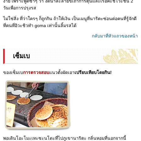
ง่าย เพราะพูดซ้ำๆ ว่า งดน้ำละลายขี้เถ้าการตุ๋นและเรือคะชิโวะชิน 2
วันเพื่อการปรุงรส
ไม่ใช่สิ่ง ที่ว่าใครๆ ก็ถูกกิน ถ้าให้เงิน เป็นเมนูที่นาริตะซ่อนต่อคนที่รู้จักดี
ที่คนที่อิวะชิวทำ goma เท่านั้นลิ้มรสได้
กลับมาที่หัวแถวของหน้า
เซ็มเบ
ของเซ็มเบ
การตรวจสอบ
แนวตั้งผัดเอา
เปรียบเทียบโดยกิน!
พอเดินโอะโมะเทะซะนโดะที่ไปภูเขานาริตะ กลิ่นหอมที่นอกจากนี้