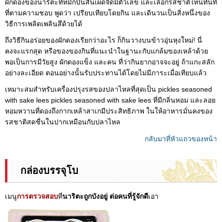
ผักดองของนาริตะที่หมักปืนสั้นเผ็ดจี๊ดมีตัวเลข และเลือกรสชาติไหนทันที
ที่ตามความชอบ พูดว่า เปรียบเทียบโดยกิน และเดินวนเป็นสิ่งหนึ่งของ
วิธีการเพลิดเพลินสึด้วยได้
ถึงวิธีกินอร่อยของผักดองเรียกว่าอะไร ก็กินวางบนข้าวอุ่นหุงใหม่! นี่
คงจะแรกสุด หรือของของกินที่แนะนำในฐานะกับแกล้มของเหล้าด้วย
พอเป็นการมีวัยสูง ผักดองแข็ง และคน ที่ว่ากินยากอาจจะอยู่ ถ้าแกะสลัก
อย่างละเอียด ตอนอย่างนั้นรับประทานได้โดยไม่มีภาระเมื่อเทียบแล้ว
เหมาะสมสำหรับเครื่องปรุงรสของปลาไหลที่สุดเป็น pickles seasoned
with sake lees pickles seasoned with sake lees ที่มีกลิ่นหอม และลอย
หอมหวานที่ดองถึงกากเหล้าสาเกมีประสิทธิภาพ ในให้อาหารมั่นคงของ
รสชาติสดชื่นในปากเหมือนกับปลาไหล
กลับมาที่หัวแถวของหน้า
กล่องบรรจุโบ
เมนู
การตรวจสอบ
ที่
นาริตะถูกบังอยู่ ต่อคนที่รู้จักดี
เอา