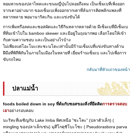
หอมหวนของปลาไหลและขนมญี่ปุ่นไปลอยถึงลม เป็นเซ็มเบที่เพิ่งออก
จากเตาอย่างมาก ของเซ็มเบเพิ่งออกจากเตาที่ล้นการคิดพลิกแพลงที่
หลากหลาย พอมานาริตะกิน และแข่งขันได้
การเพิ่มหรือลดและซอสผัดและวิธีกินหลากหลายด้วย มีเซ็มเบที่มีเซ็มเบ
ที่ทิ่มเข้าไปใน bamboo skewer และมีอยู่ในถุงมากพอ เลือกโดยให้เข้า
กับตามความชอบ และเป็นอย่างไรบ้าง
ไม่เพียงแต่โอะโมะเทะซะนโดะเท่านั้นมีร้านเซ็มเบที่แข่งขันทางด้าน
ฝีมือที่พิถีพิถันในภายในเมืองในหลายที่ เยี่ยมร้านเซ็มเบ และไปเพื่อการ
ขับรถไหม
กลับมาที่หัวแถวของหน้า
ปลาแม่น้ำ
foods boiled down in soy ที่ต้มกับซอสของสิ่งที่ยึดติด
การตรวจสอบ
เอา
อย่างรอบคอบ
นะริทะที่เผชิญกับ Lake Imba ทิศเหนือ "ซะโคะ" (ปลาตัวเล็ก) (
mingling ของปลาเล็กเช่น) มุสึโกคุชิโบะโซะ ( Pseudorasbora parva