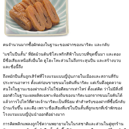
คนจำนวนมากซื้อผักดองในฐานะของฝากของนาริตะ และกลับ
"แช่ในปืนสั้น" ที่ยัดม้วนต้นชิโสะพริกสีฟ้าในบวบที่ขุดขึ้นมา และดอง
มีชื่อเสียงเหนือสิ่งอื่นใด ดูโฮะโทะส่วนในถึงกระสุนปืน และสร้างบวบ
และชื่อนี้ถึง
ถึงหมักปืนสั้นถูกเสิร์ฟที่โรงแรมแบบญี่ปุ่นภายในเมืองและสถานที่รับ
ประทานอาหาร ตั้งแต่ก่อนขายขนมโยคันที่นาริตะ แต่เริ่มดึงดูดความ
สนใจในฐานะของฝากแล้วไม่ใช่อดีตมากเท่าไหร่ ตั้งแต่คิด ว่าไม่มีสิ่งที่
ออกตัวในฐานะผลผลิตเฉพาะท้องถิ่นของนาริตะนอกจากขนมโยคันได้
แล้วการไปไหว้ที่ศาลเจ้านาริตะเป็นที่นิยม ทำสำหรับของฝากที่ซื้อนี่กลับ
บ้านเริ่มขึ้น และคือ เพราะชื่อเสียงที่แช่ในปืนสั้นที่ถูกแขกที่เข้าพักของ
โรงแรมแบบญี่ปุ่นนำออกดีอย่างมาก
การคิดพลิกแพลงถูกใช้ความพยายามในในรสชาติและส่วนในคู่ทุกร้าน