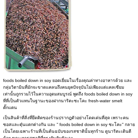
foods boiled down in soy ยอดเยี่ยมในเรื่องคุณค่าทางอาหารด้วย และ
กลุ่มวิตามินที่มักจะขาดแคลนถึงคนยุคปัจจุบันไม่เพียงแต่แคลเซียม
เท่านั้นถูกรวมไว้ในความอุดมสมบูรณ์ พูดถึง foods boiled down in soy
ที่ที่เป็นตัวแทนในฐานะของฝากนาริตะซะโคะ fresh-water smelt
ตั๊กแตน
เป็นสินค้าที่สิ่งที่ยึดติดของร้านปรากฎตัวอย่างโดดเด่นที่สุด เพราะคน
ซอสและตุ๋นแตกต่างกัน และ " foods boiled down in soy ซะโคะ" กลาย
เป็นโดยเฉพาะร้านที่เป็นต้นฉบับของรสชาตินั้นทุกร้าน ดูนาริตะเดินดี