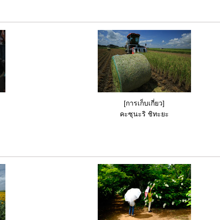
[การเก็บเกี่ยว]
คะซุนะริ ชิทะยะ