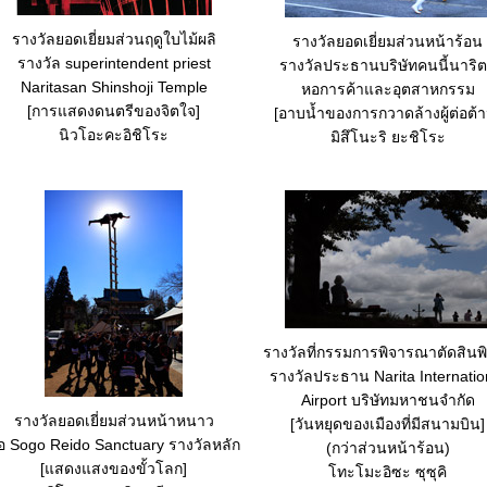
รางวัลยอดเยี่ยมส่วนฤดูใบไม้ผลิ
รางวัลยอดเยี่ยมส่วนหน้าร้อน
รางวัล superintendent priest
รางวัลประธานบริษัทคนนี้นาริ
Naritasan Shinshoji Temple
หอการค้าและอุตสาหกรรม
[การแสดงดนตรีของจิตใจ]
[อาบน้ำของการกวาดล้างผู้ต่อต้า
นิวโอะคะอิชิโระ
มิสึโนะริ ยะชิโระ
รางวัลที่กรรมการพิจารณาตัดสินพ
รางวัลประธาน Narita Internatio
Airport บริษัทมหาชนจำกัด
รางวัลยอดเยี่ยมส่วนหน้าหนาว
[วันหยุดของเมืองที่มีสนามบิน]
่อ Sogo Reido Sanctuary รางวัลหลัก
(กว่าส่วนหน้าร้อน)
[แสดงแสงของขั้วโลก]
โทะโมะอิซะ ซุซุคิ