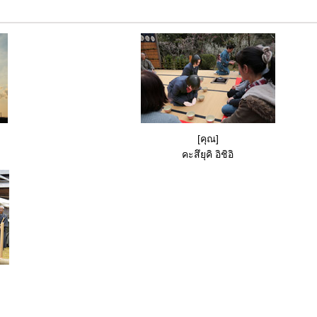
[คุณ]
คะสึยุคิ อิชิอิ