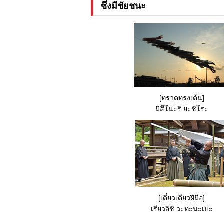
ซึ่งมีชัยชนะ
[ทรวดทรงเต้น]
มิสึโนะริ ยะชิโระ
[เดี๋ยวเดียวฝีมือ]
เรียวอิชิ วะทะนะเบะ