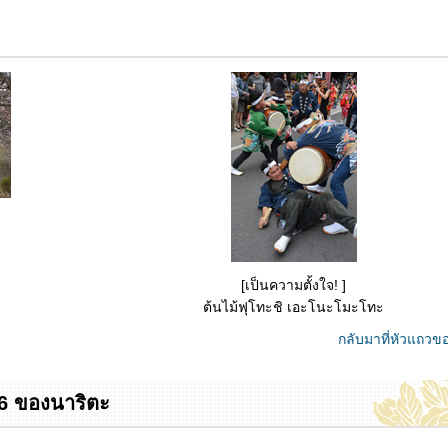
[เป็นความตั้งใจ! ]
ต้นไม้ฟุโทะชิ เอะโนะโมะโทะ
กลับมาที่หัวแถวข
16 ของนาริตะ