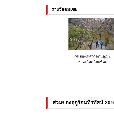
รางวัลชมเชย
[วันของเทศกาลต้นอุเมะ]
ทะดะโอะ โยะชิดะ
ส่วนของฤดูร้อนทิวทัศน์ 20