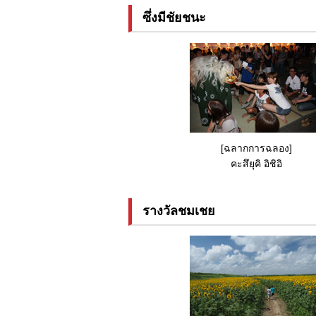
ซึ่งมีชัยชนะ
[ฉลากการฉลอง]
คะสึยุคิ อิชิอิ
รางวัลชมเชย