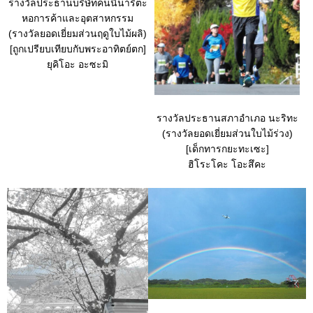
รางวัลประธานบริษัทคนนี้นาริตะ
หอการค้าและอุตสาหกรรม
(รางวัลยอดเยี่ยมส่วนฤดูใบไม้ผลิ)
[ถูกเปรียบเทียบกับพระอาทิตย์ตก]
ยุคิโอะ อะซะมิ
รางวัลประธานสภาอำเภอ นะริทะ
(รางวัลยอดเยี่ยมส่วนใบไม้ร่วง)
[เด็กทารกยะทะเซะ]
ฮิโระโคะ โอะสึคะ