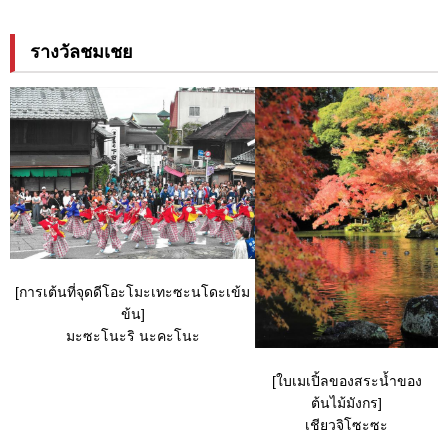
รางวัลชมเชย
[การเต้นที่จุดดีโอะโมะเทะซะนโดะเข้ม
ข้น]
มะซะโนะริ นะคะโนะ
[ใบเมเปิ้ลของสระน้ำของ
ต้นไม้มังกร]
เชียวจิโซะซะ