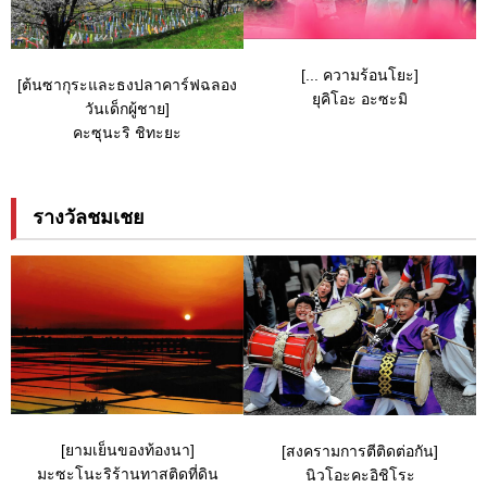
[... ความร้อนโยะ]
[ต้นซากุระและธงปลาคาร์ฟฉลอง
ยุคิโอะ อะซะมิ
วันเด็กผู้ชาย]
คะซุนะริ ชิทะยะ
รางวัลชมเชย
[ยามเย็นของท้องนา]
[สงครามการตีติดต่อกัน]
มะซะโนะริร้านทาสติดที่ดิน
นิวโอะคะอิชิโระ