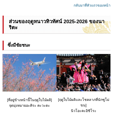
กลับมาที่หัวแถวของหน้า
ส่วนของฤดูหนาวทิวทัศน์ 2025-2026 ของนา
ริตะ
ซึ่งมีชัยชนะ
[ฤดูใบไม้ผลิและโชคลาภที่นักซูโม่
[ที่อยู่ข้างหน้านี้ในฤดูใบไม้ผลิ]
ขน]
จุดมุ่งหมายอะคิระ คะวะดะ
นิวโอะคะอิชิโระ