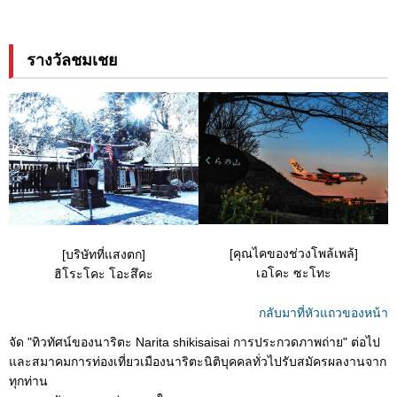
รางวัลชมเชย
[คุณไคของช่วงโพล้เพล้]
[บริษัทที่แสงตก]
เอโคะ ซะโทะ
ฮิโระโคะ โอะสึคะ
กลับมาที่หัวแถวของหน้า
จัด "ทิวทัศน์ของนาริตะ Narita shikisaisai การประกวดภาพถ่าย" ต่อไป
และสมาคมการท่องเที่ยวเมืองนาริตะนิติบุคคลทั่วไปรับสมัครผลงานจาก
ทุกท่าน