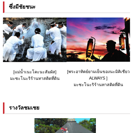
ซึ่งมีชัยชนะ
[พระอาทิตย์ยามเย็นของนะมิคิเชียว
[แม่น้ำเนะโคะนะสัมผัส]
ALWAYS ]
มะซะโนะริร้านทาสติดที่ดิน
มะซะโนะริร้านทาสติดที่ดิน
รางวัลชมเชย