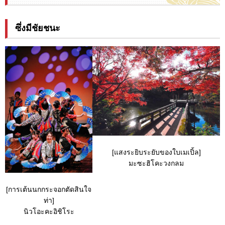
ซึ่งมีชัยชนะ
[แสงระยิบระยับของใบเมเปิ้ล]
มะซะฮิโคะวงกลม
[การเต้นนกกระจอกตัดสินใจ
ท่า]
นิวโอะคะอิชิโระ