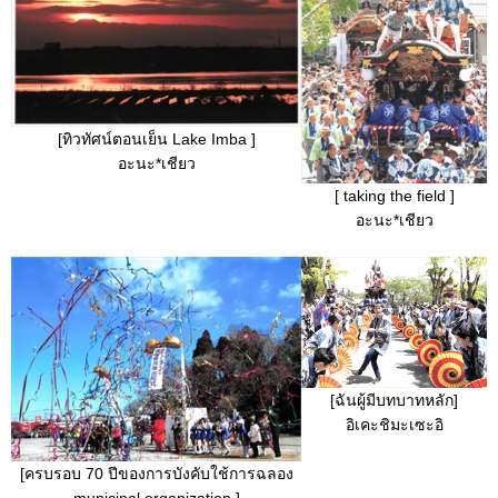
[ทิวทัศน์ตอนเย็น Lake Imba ]
อะนะ*เชียว
[ taking the field ]
อะนะ*เชียว
[ฉันผู้มีบทบาทหลัก]
อิเคะชิมะเซะอิ
[ครบรอบ 70 ปีของการบังคับใช้การฉลอง
municipal organization ]