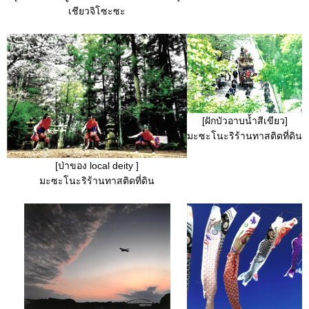
เชียวจิโซะซะ
[ฝักบัวอาบน้ำสีเขียว]
มะซะโนะริร้านทาสติดที่ดิน
[ป่าของ local deity ]
มะซะโนะริร้านทาสติดที่ดิน