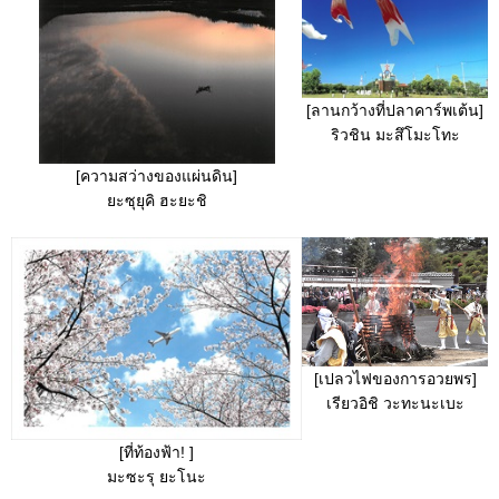
[ลานกว้างที่ปลาคาร์พเต้น]
ริวชิน มะสึโมะโทะ
[ความสว่างของแผ่นดิน]
ยะซุยุคิ ฮะยะชิ
[เปลวไฟของการอวยพร]
เรียวอิชิ วะทะนะเบะ
[ที่ท้องฟ้า! ]
มะซะรุ ยะโนะ