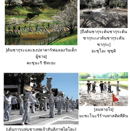
[ถึงต้นซากุระต้นซากุระต้น
ซากุระเงาต้นซากุระต้น
ซากุระ]
[ต้นซากุระและธงปลาคาร์ฟฉลองวันเด็ก
ยะซุโอะ ซุซุคิ
ผู้ชาย]
คะซุนะริ ชิทะยะ
[ลมหายใจ]
มะซะโนะริร้านทาสติดที่ดิน
[เต้นการแห่บูชาเทพเจ้าสันติภาพไดโตะ]