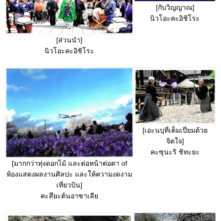
[กับวิญญาณ]
นิวโอะคะอิชิโระ
[ส่วนนำ]
นิวโอะคะอิชิโระ
[เอะนบุที่เต็มเปี่ยมด้วย
จิตใจ]
คะซุนะริ ชิทะยะ
[มากกว่าทุ่งดอกไม้ และต่อหน้าต่อตา of
ห้องแสดงผลงานศิลปะ และให้ความงดงาม
เที่ยวบิน]
คะสึยะต้นอาซาเลีย