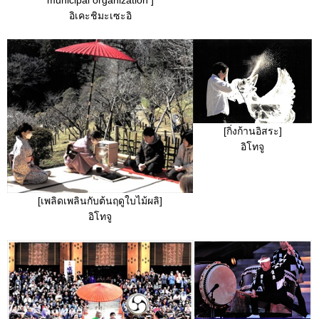
อิเคะชิมะเซะอิ
[กิ่งก้านอิสระ]
อิโทจู
[เพลิดเพลินกับต้นฤดูใบไม้ผลิ]
อิโทจู