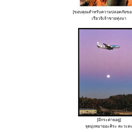
[ขอบคุณสำหรับความปลอดภัยของห
เรียวจิเจ้าชายทุ่งนา
[มีกระต่ายอยู่]
จุดมุ่งหมายอะคิระ คะวะด