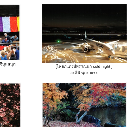
จึบุนสนุก]
[ไฟตกแต่งที่พรรณนา cold night ]
อะสึชิ ซุกะวะระ