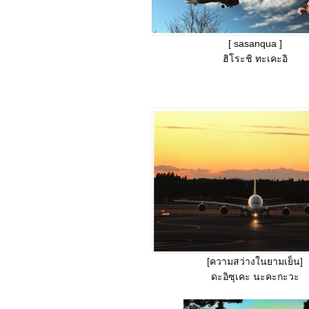
[ sasanqua ]
ฮิโระชิ ทะเคะอิ
[ความสว่างในยามเย็น]
ดะอิซุเคะ นะคะกะวะ