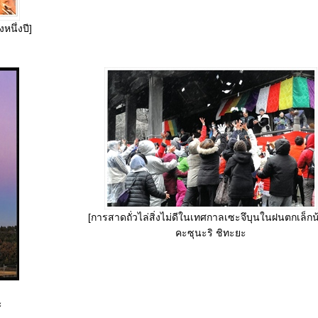
นึ่งปี]
[การสาดถั่วไล่สิ่งไม่ดีในเทศกาลเซะจึบุนในฝนตกเล็กน
คะซุนะริ ชิทะยะ
ะ