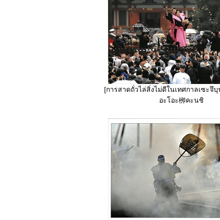
[การสาดถั่วไล่สิ่งไม่ดีในเทศกาลเซะจึบุ
อะโอะ栁คะนชิ