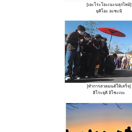
[เอะโระโยะเนะนลุกไหม้]
ยุคิโอะ อะซะมิ
[ทำการสวดมนต์ให้เสร็จ]
ฮิโระยุคิ อิโซะเบะ