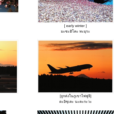
[ early winter ]
มะซะฮิโคะ ทะมุระ
[ถูกส่งในภูเขาไฟฟูจิ]
ดะอิซุเคะ นะคะกะวะ