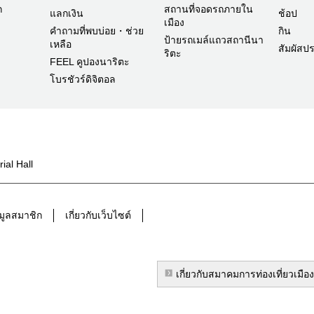
ก
สถานที่จอดรถภายใน
แลกเงิน
ช้อป
เมือง
คำถามที่พบบ่อย・ช่วย
กิน
ป้ายรถเมล์แถวสถานีนา
เหลือ
สัมผัสป
ริตะ
FEEL คูปองนาริตะ
โบรชัวร์ดิจิตอล
al Hall
มูลสมาชิก
เกี่ยวกับเว็บไซต์
เกี่ยวกับสมาคมการท่องเที่ยวเมือ