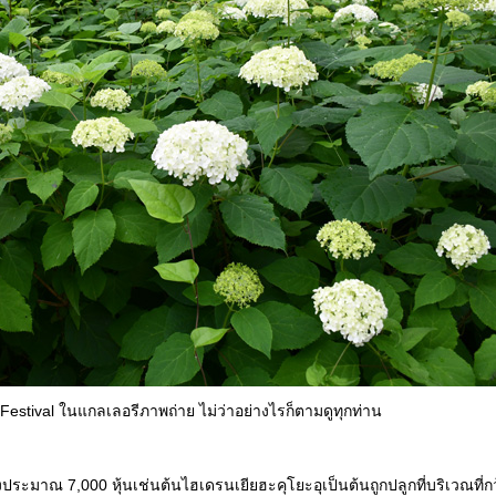
stival ในแกลเลอรีภาพถ่าย ไม่ว่าอย่างไรก็ตามดูทุกท่าน
ะมาณ 7,000 หุ้นเช่นต้นไฮเดรนเยียฮะคุโยะอุเป็นต้นถูกปลูกที่บริเวณที่ก