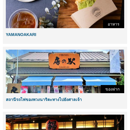
อาหาร
YAMANOAKARI
ของฝาก
สถานีรถไฟของพวงนาริตะทางไปยังศาลเจ้า