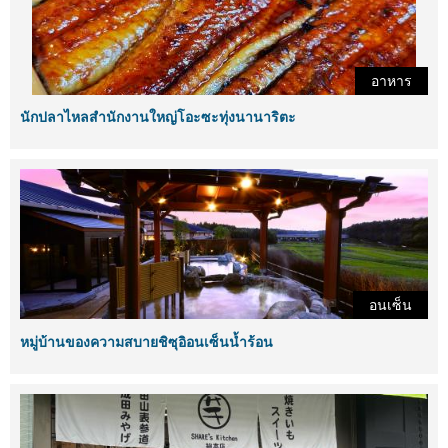
อาหาร
นักปลาไหลสำนักงานใหญ่โอะซะทุ่งนานาริตะ
อนเซ็น
หมู่บ้านของความสบายชิซุอิอนเซ็นน้ำร้อน