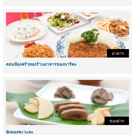
อาหาร
ตอนห้องครัวทองร้านอาหารของนาริตะ
ของฝาก
ผักดองซะวะดะ