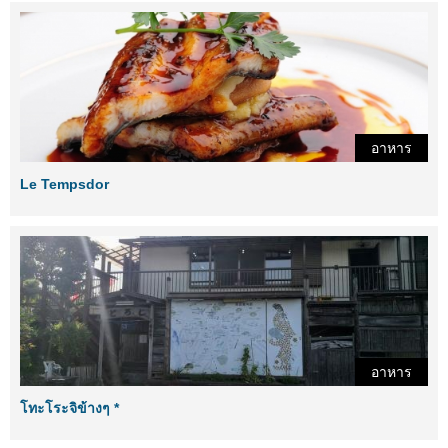
อาหาร
Le Tempsdor
อาหาร
โทะโระจิข้างๆ *