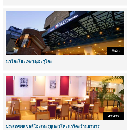
ที่พัก
นาริตะโฮะเทะรุอุเอะรุโคะ
อาหาร
ประเทศเซเชลล์โฮะเทะรุอุเอะรุโคะนาริตะร้านอาหาร