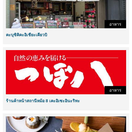
อาหาร
คะบุชิคิคะอิเชียะเคียวบิ
อาหาร
ร้านค้าหน้าสถานีหม้อ 8 เคะอิเซะอินะริทะ