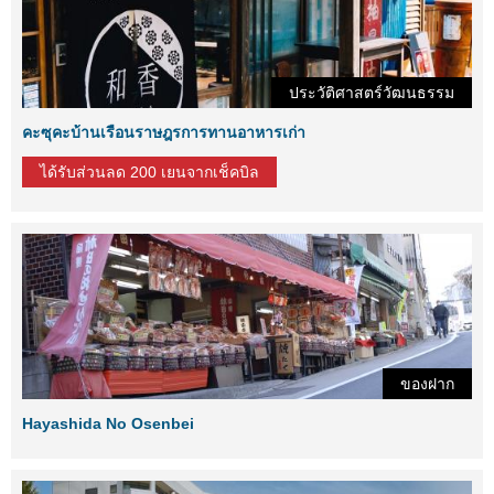
ประวัติศาสตร์วัฒนธรรม
คะซุคะบ้านเรือนราษฎรการทานอาหารเก่า
ได้รับส่วนลด 200 เยนจากเช็คบิล
ของฝาก
Hayashida No Osenbei