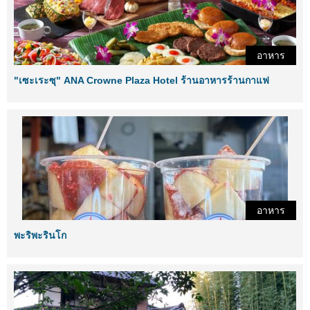
อาหาร
"เซะเระซุ" ANA Crowne Plaza Hotel ร้านอาหารร้านกาแฟ
อาหาร
พะริพะรินโก