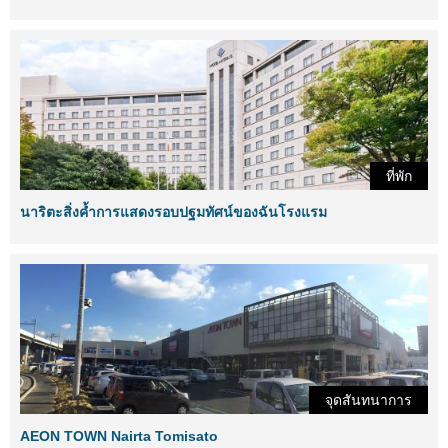
ที่พัก
นาริตะสิ่งค้ำการแสดงรอบปฐมทัศน์ของฉันโรงแรม
จุดสันทนาการ
AEON TOWN Nairta Tomisato