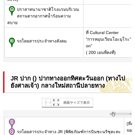
ปราสาทนานาชาติโรงแรมบริเวณ
สถานตากอากาศน้ำร้อนความ
สบาย
ที่ Cultural Center
"การหมุนเวียนโอะมุโระ" "
รถโดยสารประจำทางสังคม
on"
( 200 เยนที่คงที่)
JR ปาก () ปากทางออกทิศตะวันออก (ทางไป
ยังศาลเจ้า) กลางใหม่สถานีปลายทาง
画面サイズで表示
(ที่
จอด
รถโดยสารประจำทาง JR (พิพิธภัณฑ์การบินซะนริซุคะทะ