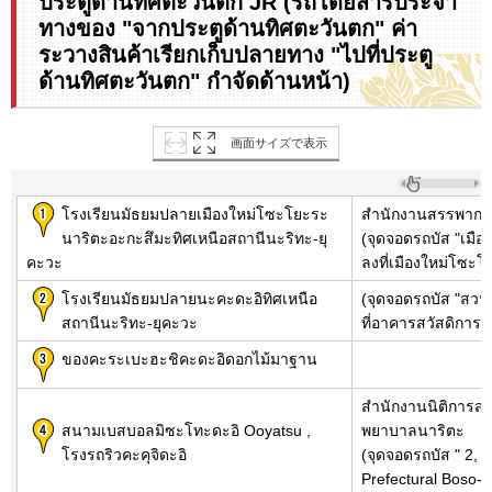
ประตูด้านทิศตะวันตก JR (รถโดยสารประจำ
ทางของ "จากประตูด้านทิศตะวันตก" ค่า
ระวางสินค้าเรียกเก็บปลายทาง "ไปที่ประตู
ด้านทิศตะวันตก" กำจัดด้านหน้า)
画面サイズで表示
โรงเรียนมัธยมปลายเมืองใหม่โซะโยะระ
สำนักงานสรรพากร
นาริตะอะกะสึมะทิศเหนือสถานีนะริทะ-ยุ
(จุดจอดรถบัส "เมื
คะวะ
ลงที่เมืองใหม่โซะ
โรงเรียนมัธยมปลายนะคะดะอิทิศเหนือ
(จุดจอดรถบัส "ส
สถานีนะริทะ-ยุคะวะ
ที่อาคารสวัสดิการ
ของคะระเบะฮะชิคะดะอิดอกไม้มาฐาน
สำนักงานนิติการส
สนามเบสบอลมิซะโทะดะอิ Ooyatsu ,
พยาบาลนาริตะ
โรงรถริวคะคุจิดะอิ
(จุดจอดรถบัส " 2, ริ
Prefectural Boso-n