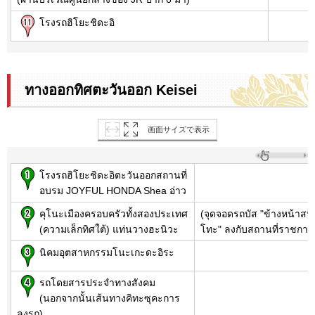
โรงรถฮิโยะชิดะอิ
ทางออกทิศตะวันออก Keisei
画面サイズで表示
โรงรถฮิโยะชิดะอิตะวันออกสถานที่
อบรม JOYFUL HONDA Shea อ่าว
คุโนะเมืองครอบครัวทั้งสองประเทศ
(จุดจอดรถบัส "ข้างหน้าส
(ความเล็กทิศใต้) แท่นวางฮะนิวะ
โทะ" ลงกับสถานที่ราชกา
นิคมอุตสาหกรรมโนะเกะดะอิระ
รถโดยสารประจำทางสังคม
(นอกจากนั้นเส้นทางคิทะซุคะการ
ลงรถ)