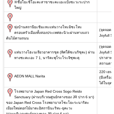
※ชื่อโยะชิโอะคะสาขาซะคะเอะแป้งซะวะระปาก
ใหญ่
ทุ่งบ้านสถานียะชิมะทะแท่นวางโทะมิซะโทะ
(จุดจอดรถ
ครอบครัวเมืองทั้งสองประเทศฮะนิวะผ่านทางแถว
Joyfull S
ต้นไม้ตามถนน
(จุดจอดรถ
แท่นวางโฮะนเจียวอาคารชุด (ทิศใต้ซะนริซุคะ) ผ่าน
Joyfull S
ทางซะคะเอะ 7 1, นาริตะพุโระโระจิซุพะคุ
ปราสาทน
สถานตาก
220 เยนด
AEON MALL Narita
(มีเครื่อง
ได้ในจุด
โรงพยาบาล Japan Red Cross Sogo Reido
Sanctuary (ผ่านบริเวณศูนย์กลางของ JR ปาก 6 มา)
ของ Japan Red Cross โรงพยาบาลโซะโยะระนาริตะ
เมืองใหม่ดอกไม้มาดะอิสถานีนะริทะ-ยุคะวะ
(ผ่านบริเวณศูนย์กลางของ JR ปาก 6 มา)