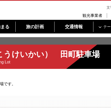
文
観光事業者
泊まる
旅の計画
交通情報
テー
こうけいかい） 田町駐車場
ng Lot
車場です。