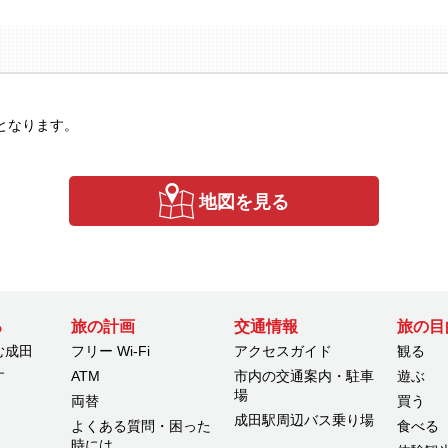
報となります。
地図を見る
る
旅の計画
交通情報
旅の目
む成田
フリー Wi-Fi
アクセスガイド
観る
す
ATM
市内の交通案内・駐車
遊ぶ
場
両替
買う
成田駅周辺バス乗り場
よくある質問・困った
食べる
時には