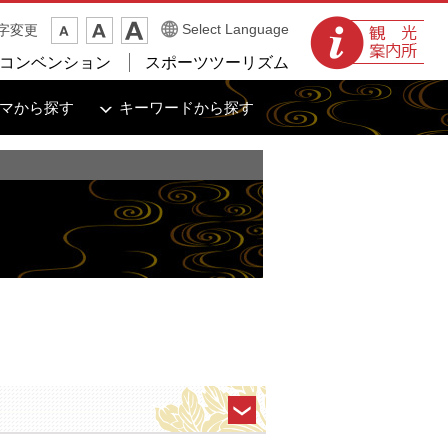
観光案内所
Select Language
字変更
コンベンション
スポーツツーリズム
マから探す
キーワードから探す