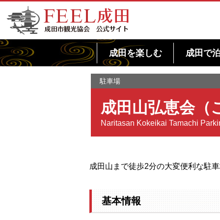
FEEL成田 成田市観光協会 公式サイト
成田を楽しむ
成田で
駐車場
成田山弘恵会（
Naritasan Kokeikai Tamachi Parki
成田山まで徒歩2分の大変便利な駐
基本情報