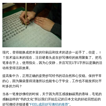
现代，变得能换成把丰富的印刷品和技术的进步一起手了，但是，Ｉ
Ｔ技术溢出来的现在，注目硬着头皮在抄写佛经的效用聚集了。把毛
笔拿在手上，使用指尖，因为心安静，并且写完1字1字所以是脑的活
动有变得活跃效果。
提高集中力，正用正确的姿势抄写经书的话自然和心安稳。保持平常
的心，因为脑袋显得清澈所以也能专心于学业，工作也不能发挥比平
时多的力吗？
当各一笔誊抄佛经的时候，关于因为用五感接触碳黑的香味，毛笔的
感触这样的"书的文化"所以我们开始忘记的日本文化的好处回想起的
抄写佛经详细请看
"FEEL成田抄写佛经的推荐"
。