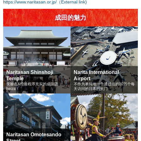
https://www.naritasan.or.jp/（External link)
成田的魅力
Naritasan Shinshoji
Narita International
Temple
Airport
灵验点&经验程序充实的成田詣
不作为单纯地一个通过点的10万个每
heiza！
天访问的日本的大门
Naritasan Omotesando
Street