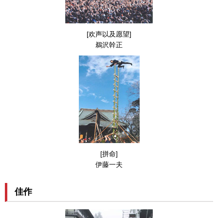
[欢声以及愿望]
鵜沢幹正
[拼命]
伊藤一夫
佳作