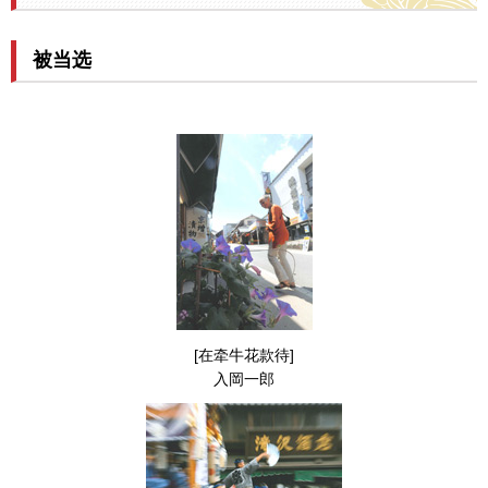
被当选
[在牵牛花款待]
入岡一郎