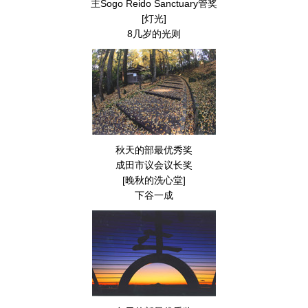
主Sogo Reido Sanctuary管奖
[灯光]
8几岁的光则
秋天的部最优秀奖
成田市议会议长奖
[晚秋的洗心堂]
下谷一成