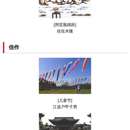
[用笑脸跳跃]
佐佐木隆
佳作
[儿童节]
江波户甲子男