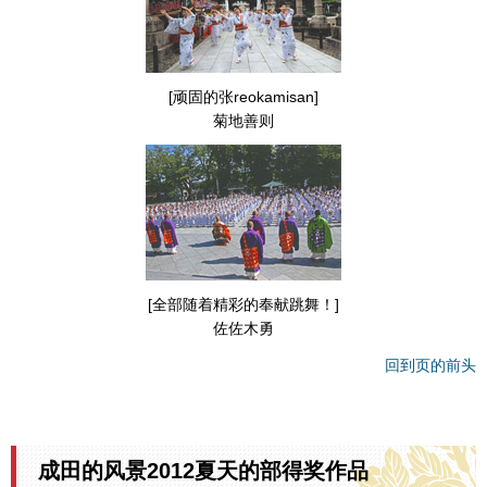
[顽固的张reokamisan]
菊地善则
[全部随着精彩的奉献跳舞！]
佐佐木勇
回到页的前头
成田的风景2012夏天的部得奖作品