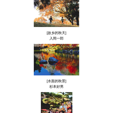
[故乡的秋天]
入岡一郎
[水面的秋景]
杉本好男