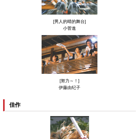
[男人的晴的舞台]
小菅進
[努力～！]
伊藤由纪子
佳作