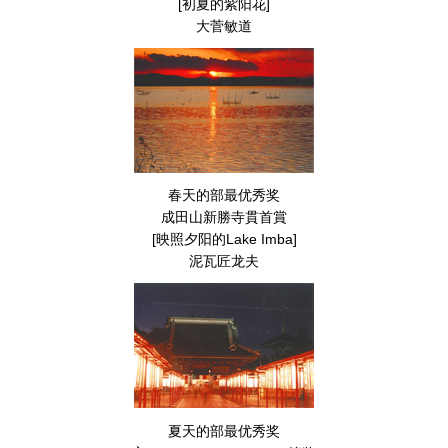
[初夏的紫阳花]
大菅敏道
春天的部最优秀奖
成田山新勝寺貫首賞
[映照夕阳的Lake Imba]
泥瓦匠龙夫
夏天的部最优秀奖