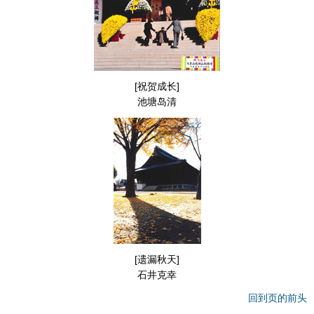
[祝贺成长]
池塘岛清
[遗漏秋天]
石井克幸
回到页的前头