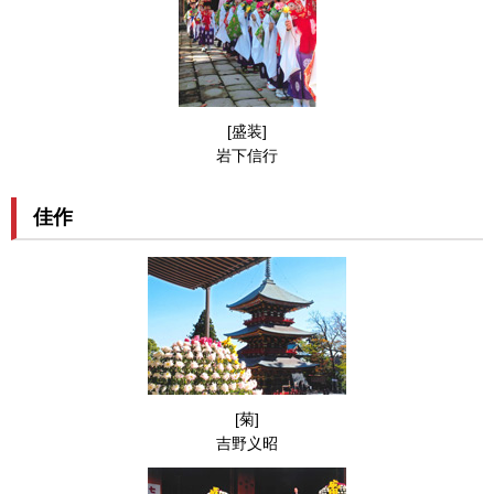
[盛装]
岩下信行
佳作
[菊]
吉野义昭