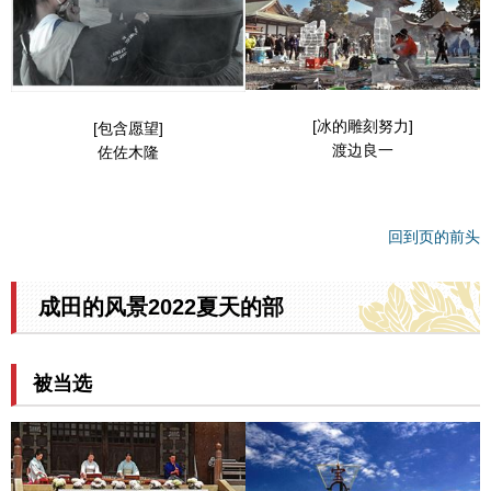
[冰的雕刻努力]
[包含愿望]
渡边良一
佐佐木隆
回到页的前头
成田的风景2022夏天的部
被当选