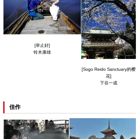
[举止好]
铃木康雄
[Sogo Reido Sanctuary的樱
花]
下谷一成
佳作