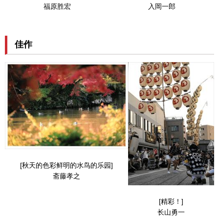
福原胜宏
入岡一郎
佳作
[秋天的色彩鲜明的水鸟的乐园]
斋藤孝之
[精彩！]
长山勇一