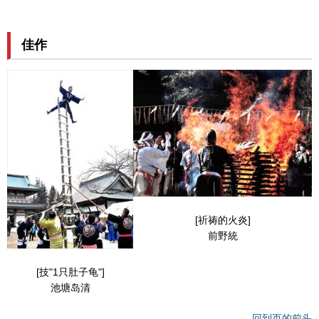
佳作
[祈祷的火炎]
前野統
[技"1只肚子龟"]
池塘岛清
回到页的前头