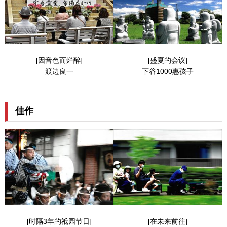
[因音色而烂醉]
[盛夏的会议]
渡边良一
下谷1000惠孩子
佳作
[时隔3年的祗园节日]
[在未来前往]