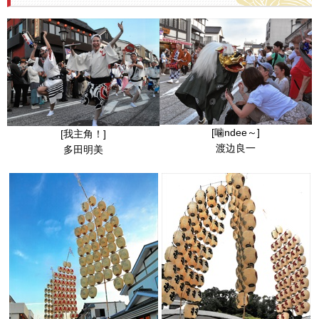
[噛ndee～]
[我主角！]
渡边良一
多田明美