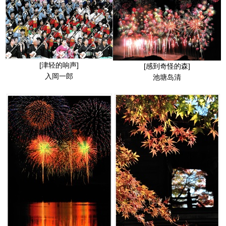
[津轻的响声]
[感到奇怪的森]
入岡一郎
池塘岛清