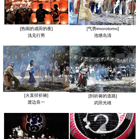
[热闹的成田的夜]
[气势imorotomo]
浅见行男
池塘岛清
[火直径祈祷]
[到祈祷的道路]
渡边良一
武田光雄