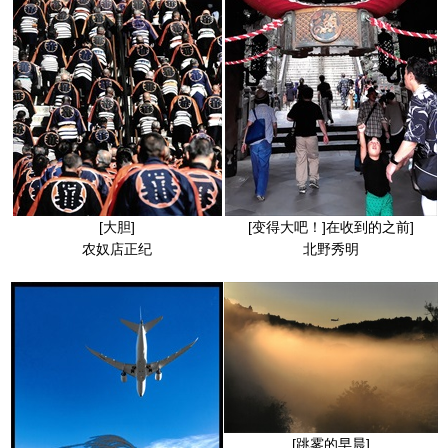
[大胆]
[变得大吧！]在收到的之前]
农奴店正纪
北野秀明
[跳雾的早晨]