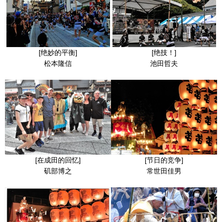
[绝妙的平衡]
[绝技！]
松本隆信
池田哲夫
[在成田的回忆]
[节日的竞争]
矶部博之
常世田佳男