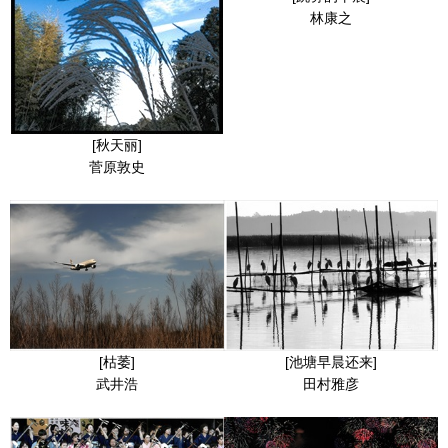
林康之
[秋天丽]
菅原敦史
[枯萎]
[池塘早晨还来]
武井浩
田村雅彦