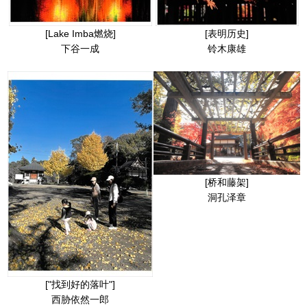
[Lake Imba燃烧]
[表明历史]
下谷一成
铃木康雄
[桥和藤架]
洞孔泽章
["找到好的落叶"]
西胁依然一郎