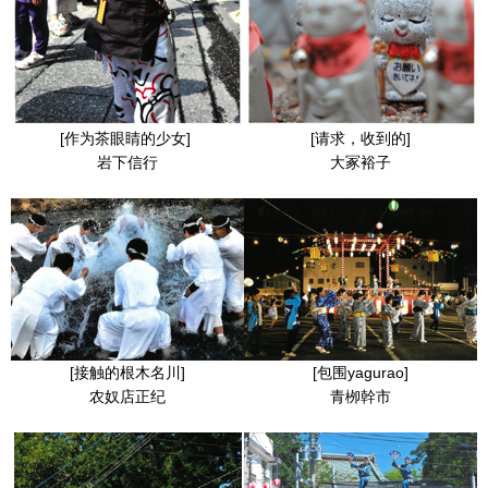
[作为茶眼睛的少女]
[请求，收到的]
岩下信行
大冢裕子
[接触的根木名川]
[包围yagurao]
农奴店正纪
青栁幹市