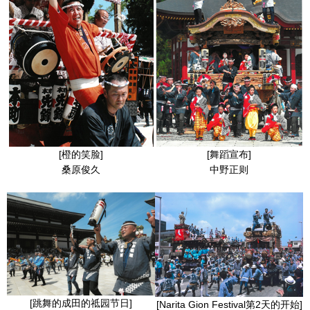
[橙的笑脸]
[舞蹈宣布]
桑原俊久
中野正则
[跳舞的成田的祗园节日]
[Narita Gion Festival第2天的开始]