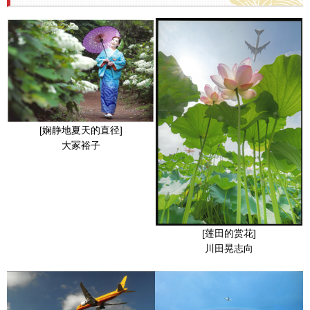
[娴静地夏天的直径]
大冢裕子
[莲田的赏花]
川田晃志向