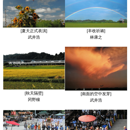
[夏天正式表演]
[丰收祈祷]
武井浩
林康之
[秋天隔壁]
[南面的空中发芽]
冈野穰
武井浩