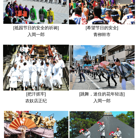
[祗园节日的安全的祈祷]
[希望节日的安全]
入岡一郎
青栁幹市
[把汗抓牢]
[跳舞，迷住的花年轻连]
农奴店正纪
入岡一郎