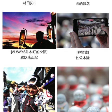
林田拓3
圆的昌彦
[ALWAYS并木町的夕阳]
[神轿渡]
农奴店正纪
佐佐木隆