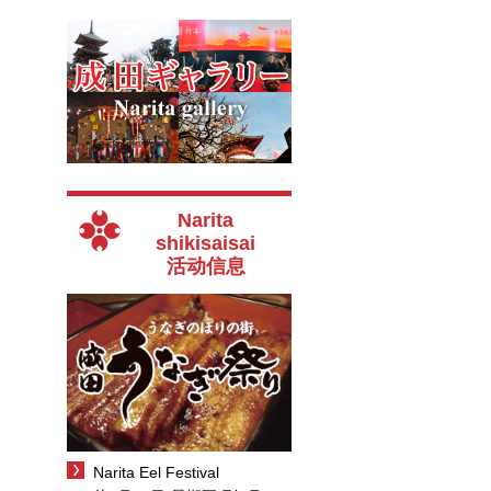
Narita
shikisaisai
活动信息
Narita Eel Festival