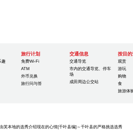
旅行计划
交通信息
按目的
乐趣
免费Wi-Fi
交通导览
观赏
ATM
市内的交通导览、停车
游玩
场
外币兑换
购物
成田周边公交站
旅行问与答
食
旅游体
寺嶋由芙本地的选秀介绍现在的心情[千叶县编]～千叶县的严格挑选选秀