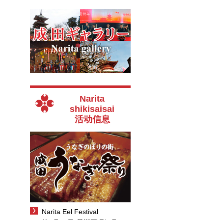
Narita
shikisaisai
活动信息
Narita Eel Festival