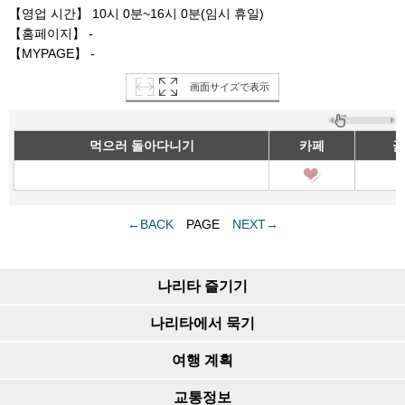
【영업 시간】 10시 0분~16시 0분(임시 휴일)
【홈페이지】 -
【MYPAGE】 -
画面サイズで表示
먹으러 돌아다니기
카페
금
←BACK
PAGE
NEXT→
나리타 즐기기
나리타에서 묵기
여행 계획
교통정보