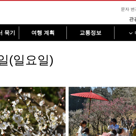
문자 변
관
서 묵기
여행 계획
교통정보
2일(일요일)