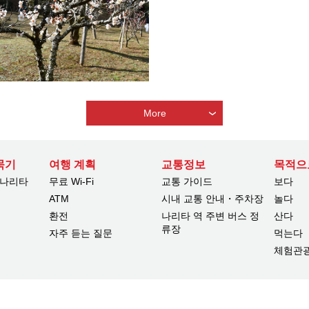
More
묵기
여행 계획
교통정보
목적으
 나리타
무료 Wi-Fi
교통 가이드
보다
ATM
시내 교통 안내・주차장
놀다
환전
나리타 역 주변 버스 정
산다
류장
자주 듣는 질문
먹는다
체험관