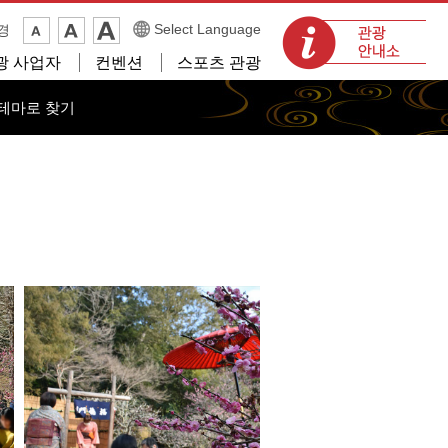
관광 안내소
Select Language
경
광 사업자
컨벤션
스포츠 관광
테마로 찾기