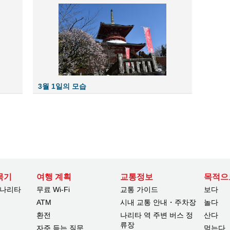
3월 1일의 모습
묵기
여행 계획
교통정보
목적으
 나리타
무료 Wi-Fi
교통 가이드
보다
ATM
시내 교통 안내・주차장
놀다
환전
나리타 역 주변 버스 정
산다
류장
자주 듣는 질문
먹는다