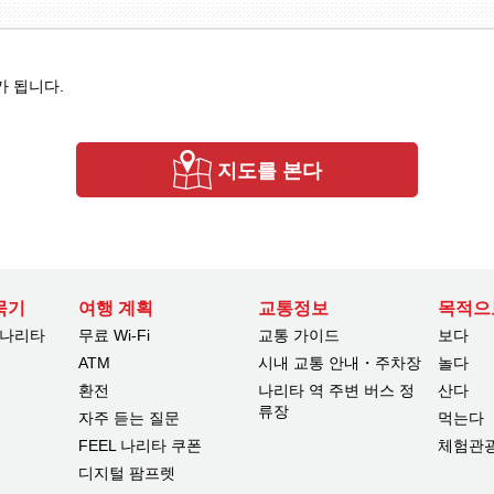
가 됩니다.
지도를 본다
묵기
여행 계획
교통정보
목적으
 나리타
무료 Wi-Fi
교통 가이드
보다
ATM
시내 교통 안내・주차장
놀다
환전
나리타 역 주변 버스 정
산다
류장
자주 듣는 질문
먹는다
FEEL 나리타 쿠폰
체험관
디지털 팜프렛