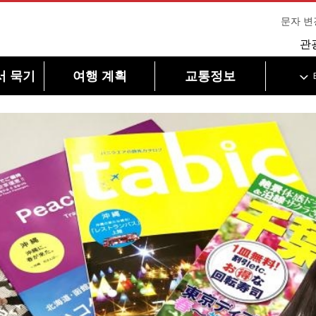
문자 변
관
서 묵기
여행 계획
교통정보