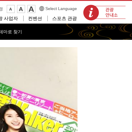
관광 안내소
Select Language
경
광 사업자
컨벤션
스포츠 관광
테마로 찾기