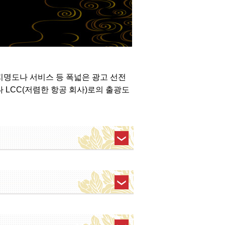
지명도나 서비스 등 폭넓은 광고 선전
 LCC(저렴한 항공 회사)로의 출광도