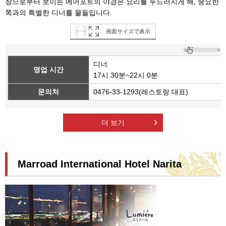
창으로부터 보이는 에어포트의 야경은 요리를 두드러지게 해, 중요한
쪽과의 특별한 디너를 물들입니다.
画面サイズで表示
디너
영업 시간
17시 30분~22시 0분
문의처
0476-33-1293(레스토랑 대표)
더 보기
Marroad International Hotel Narita