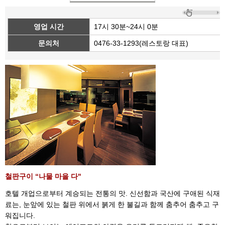
영업 시간
17시 30분~24시 0분
문의처
0476-33-1293(레스토랑 대표)
철판구이 “나물 마을 다"
호텔 개업으로부터 계승되는 전통의 맛. 신선함과 국산에 구애된 식재
료는, 눈앞에 있는 철판 위에서 붉게 한 불길과 함께 춤추어 춤추고 구
워집니다.