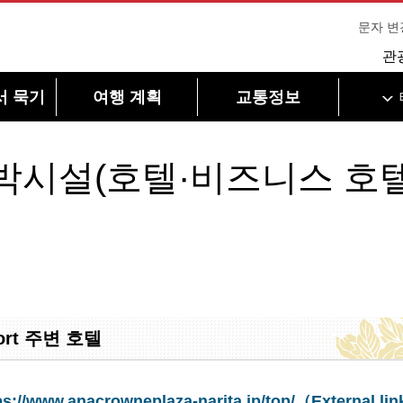
문자 변
관
서 묵기
여행 계획
교통정보
박시설(호텔·비즈니스 호텔
rport 주변 호텔
ps://www.anacrowneplaza-narita.jp/top/（External lin