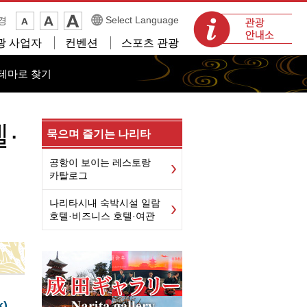
관광 안내소
Select Language
경
광 사업자
컨벤션
스포츠 관광
테마로 찾기
·
묵으며 즐기는 나리타
공항이 보이는 레스토랑
카탈로그
나리타시내 숙박시설 일람
호텔·비즈니스 호텔·여관
k)