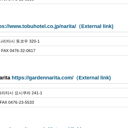
ps://www.tobuhotel.co.jp/narita/（External link)
 나리타시 돗코우 320-1
 FAX 0476-32-0617
arita
https://gardennarita.com/（External link)
 나리타시 요시쿠라 241-1
FAX 0476-23-5533