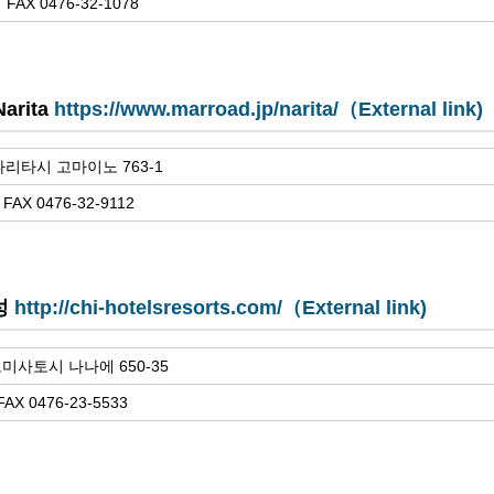
 FAX 0476-32-1078
Narita
https://www.marroad.jp/narita/（External link)
 나리타시 고마이노 763-1
FAX 0476-32-9112
성
http://chi-hotelsresorts.com/（External link)
도미사토시 나나에 650-35
FAX 0476-23-5533