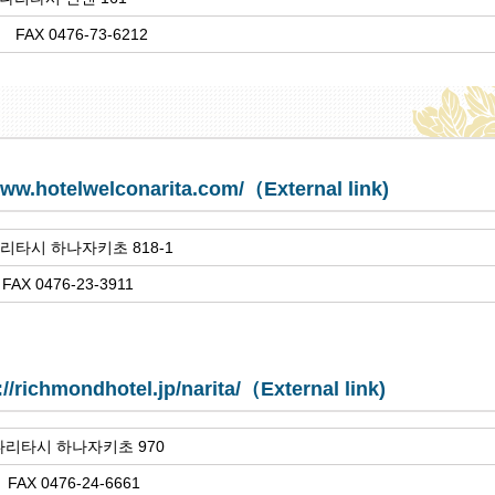
1 FAX 0476-73-6212
www.hotelwelconarita.com/（External link)
나리타시 하나자키초 818-1
FAX 0476-23-3911
://richmondhotel.jp/narita/（External link)
 나리타시 하나자키초 970
 FAX 0476-24-6661