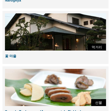
Narugeya
먹거리
꽃 마을
선물