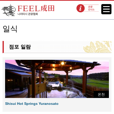
FEEL 나리타 나리타시 관광협회
메뉴
관광 안내소
일식
점포 일람
온천
Shisui Hot Springs Yuranosato