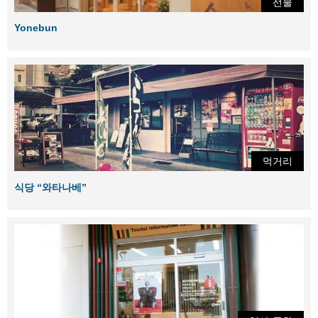
선물
Yonebun
먹거리
식당 “와타나베”