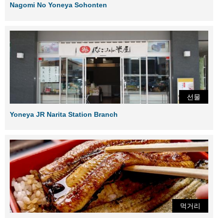
Nagomi No Yoneya Sohonten
선물
Yoneya JR Narita Station Branch
먹거리