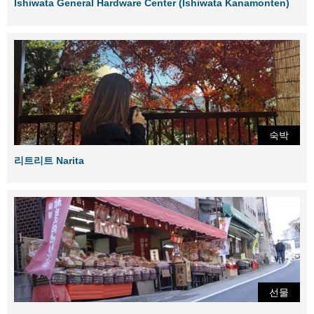
Ishiwata General Hardware Center (Ishiwata Kanamonten)
숙박
리트리트 Narita
선물