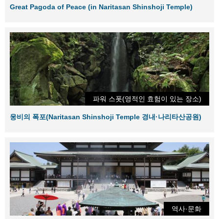
Great Pagoda of Peace (in Naritasan Shinshoji Temple)
파워 스폿(영적인 효험이 있는 장소)
웅비의 폭포(Naritasan Shinshoji Temple 경내·나리타산공원)
역사·문화