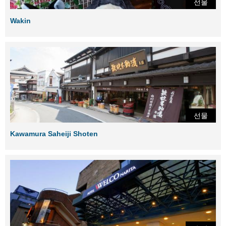
선물
Wakin
선물
Kawamura Saheiji Shoten