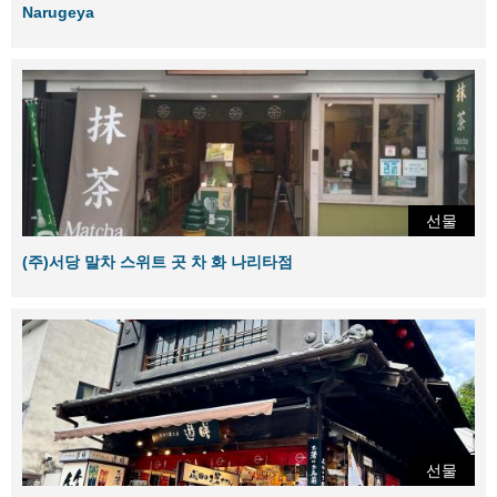
Narugeya
선물
(주)서당 말차 스위트 곳 차 화 나리타점
선물