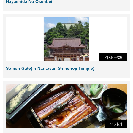
Hayashida No Osenbei
역사·문화
Somon Gate(in Naritasan Shinshoji Temple)
먹거리