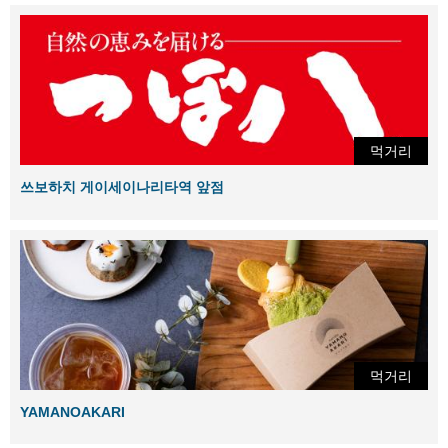
먹거리
쓰보하치 게이세이나리타역 앞점
먹거리
YAMANOAKARI