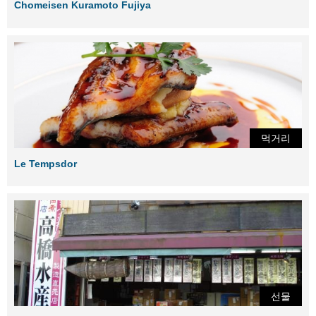
Chomeisen Kuramoto Fujiya
먹거리
Le Tempsdor
선물