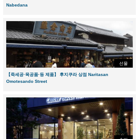
Nabedana
선물
【죽세공·목공품·등 제품】 후지쿠라 상점 Naritasan
Omotesando Street