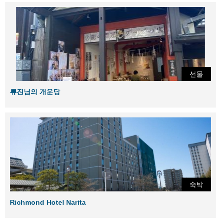
선물
류진님의 개운당
숙박
Richmond Hotel Narita