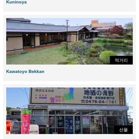
Kuninoya
먹거리
Kawatoyo Bekkan
선물