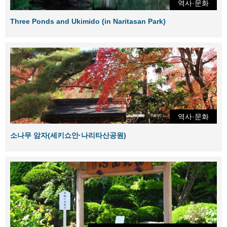
역사·문화
Three Ponds and Ukimido (in Naritasan Park)
역사·문화
소나무 암자(세키쇼안·나리타산공원)