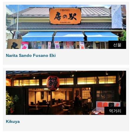
선물
Narita Sando Fusano Eki
먹거리
Kikuya