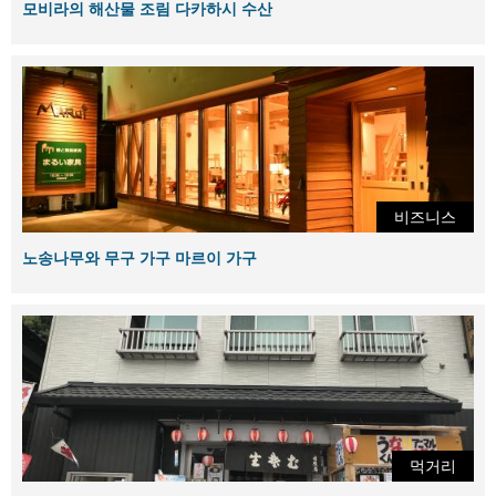
모비라의 해산물 조림 다카하시 수산
비즈니스
노송나무와 무구 가구 마르이 가구
먹거리