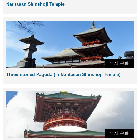
Naritasan Shinshoji Temple
역사·문화
Three-storied Pagoda (in Naritasan Shinshoji Temple)
역사·문화