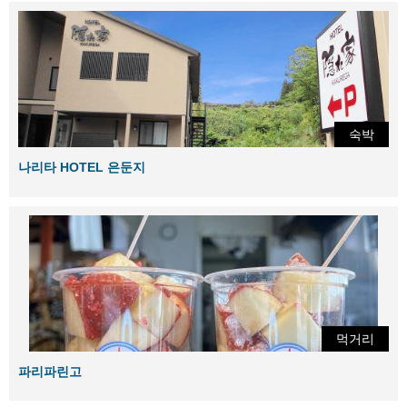
숙박
나리타 HOTEL 은둔지
먹거리
파리파린고