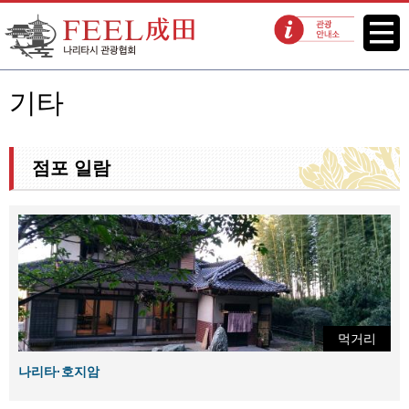
FEEL 나리타 나리타시 관광협회
메뉴
관광 안내소
기타
점포 일람
먹거리
나리타·호지암