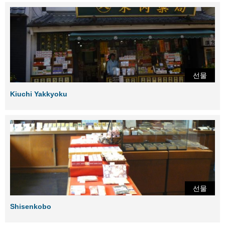
선물
Kiuchi Yakkyoku
선물
Shisenkobo