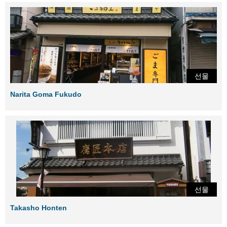
선물
Narita Goma Fukudo
선물
Takasho Honten