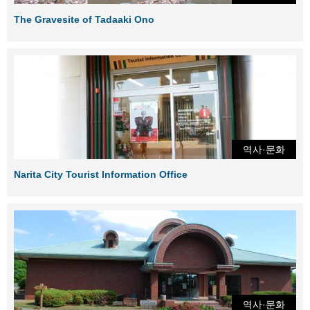
The Gravesite of Tadaaki Ono
역사·문화
Narita City Tourist Information Office
역사·문화