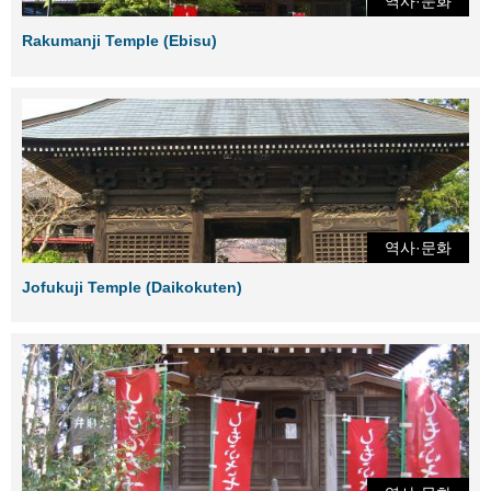
역사·문화
Rakumanji Temple (Ebisu)
역사·문화
Jofukuji Temple (Daikokuten)