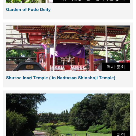
Garden of Fudo Deity
역사·문화
Shusse Inari Temple ( in Naritasan Shinshoji Temple)
자연