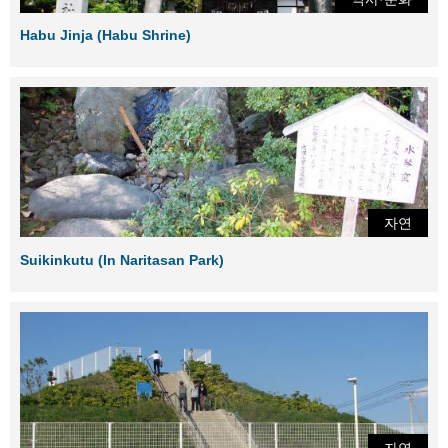
Habu Jinja (Habu Shrine)
자연
Suikinkutu (In Naritasan Park)
자연