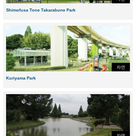
Shimofusa Tone Takarabune Park
자연
Kuriyama Park
자연