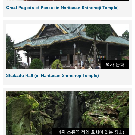
Great Pagoda of Peace (in Naritasan Shinshoji Temple)
역사·문화
Shakado Hall (in Naritasan Shinshoji Temple)
파워 스폿(영적인 효험이 있는 장소)