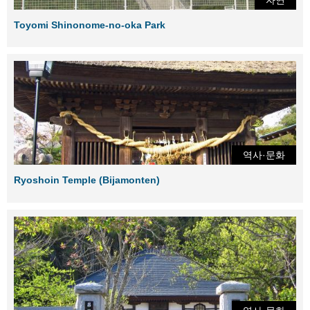
Toyomi Shinonome-no-oka Park
역사·문화
Ryoshoin Temple (Bijamonten)