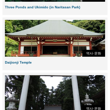
Three Ponds and Ukimido (in Naritasan Park)
역사·문화
Daijionji Temple
역사·문화