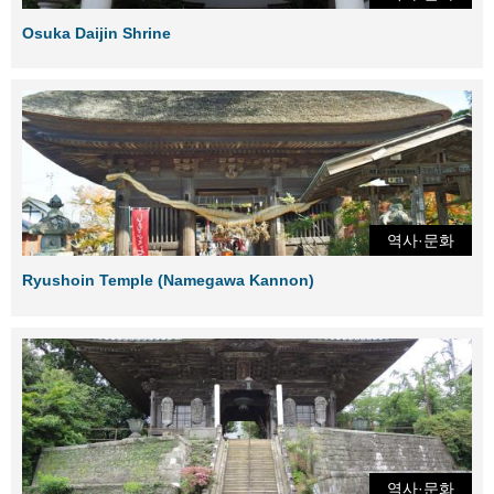
Osuka Daijin Shrine
역사·문화
Ryushoin Temple (Namegawa Kannon)
역사·문화