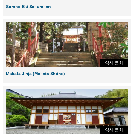
Sorano Eki Sakurakan
역사·문화
Makata Jinja (Makata Shrine)
역사·문화