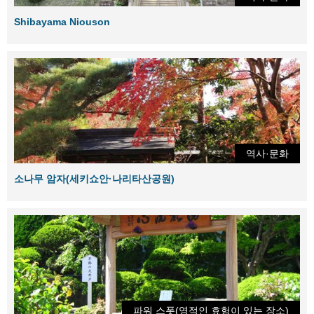
Shibayama Niouson
역사·문화
소나무 암자(세키쇼안·나리타산공원)
파워 스폿(영적인 효험이 있는 장소)