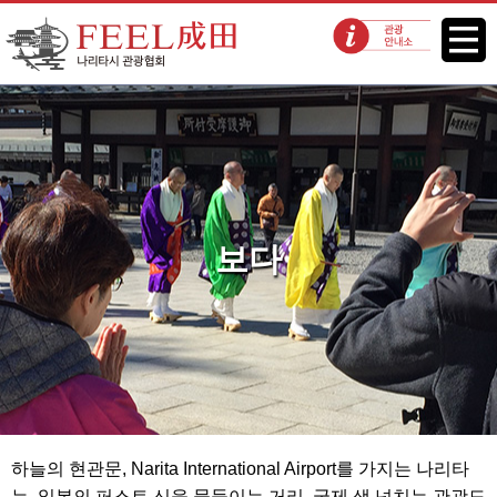
FEEL 나리타 나리타시 관광협회
메뉴
관광 안내소
보다
하늘의 현관문, Narita International Airport를 가지는 나리타
는, 일본의 퍼스트 신을 물들이는 거리. 국제 색 넘치는 관광도