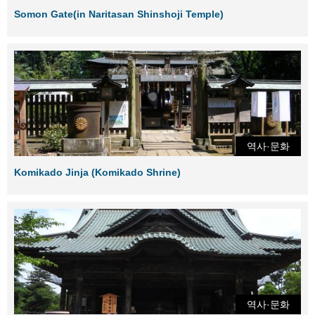
Somon Gate(in Naritasan Shinshoji Temple)
역사·문화
Komikado Jinja (Komikado Shrine)
역사·문화