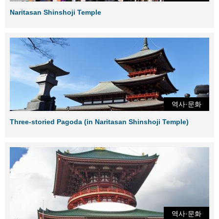
Naritasan Shinshoji Temple
역사·문화
Three-storied Pagoda (in Naritasan Shinshoji Temple)
역사·문화