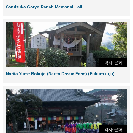
Sanrizuka Goryo Ranch Memorial Hall
역사·문화
Narita Yume Bokujo (Narita Dream Farm) (Fukurokuju)
역사·문화