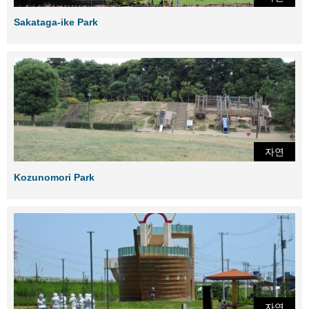
Sakataga-ike Park
자연
Kozunomori Park
자연