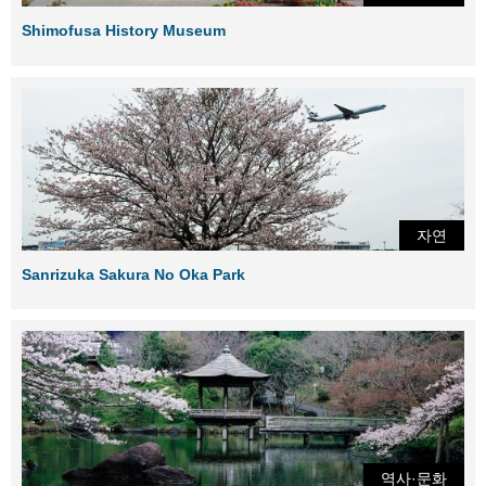
Shimofusa History Museum
자연
Sanrizuka Sakura No Oka Park
역사·문화