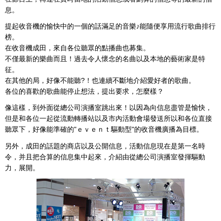
息。
提起收音機的愉快中的一個的話滿足的音樂♪能隨便享用流行歌曲排行
榜。
在收音機成田，來自各位聽眾的點播曲也募集。
不僅最新的樂曲而且！過去令人懷念的名曲以及本地的藝術家是特
征。
在其他的局，好像不能聽?！也連續不斷地介紹愛好者的歌曲。
各位的喜歡的歌曲能停止想法，提出要求，怎麼樣？
像這樣，到外面從總公司演播室跳出來！以因為向信息盡管是愉快，
但是和各位一起從流動轉播站以及市內活動會場發送所以和各位直接
聽眾下，好像能準確的"ｅｖｅｎｔ驅動型"的收音機廣播為目標。
另外，成田的話題的商店以及公開信息，活動信息現在是第一名時
令，并且把合算的信息集中起來，介紹由從總公司演播室發揮驅動
力，展開。