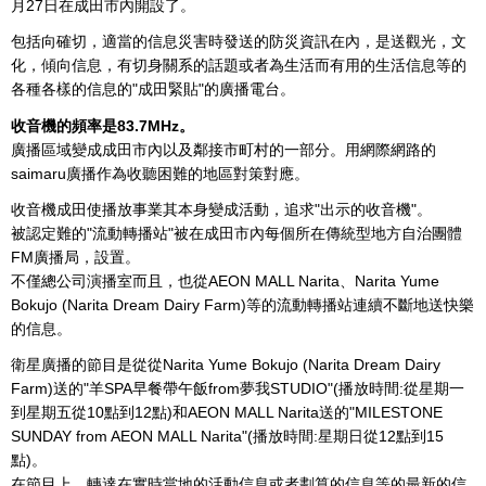
月27日在成田市內開設了。
包括向確切，適當的信息災害時發送的防災資訊在內，是送觀光，文
化，傾向信息，有切身關系的話題或者為生活而有用的生活信息等的
各種各樣的信息的"成田緊貼"的廣播電台。
收音機的頻率是83.7MHz。
廣播區域變成成田市內以及鄰接市町村的一部分。用網際網路的
saimaru廣播作為收聽困難的地區對策對應。
收音機成田使播放事業其本身變成活動，追求"出示的收音機"。
被認定難的"流動轉播站"被在成田市內每個所在傳統型地方自治團體
FM廣播局，設置。
不僅總公司演播室而且，也從AEON MALL Narita、Narita Yume
Bokujo (Narita Dream Dairy Farm)等的流動轉播站連續不斷地送快樂
的信息。
衛星廣播的節目是從從Narita Yume Bokujo (Narita Dream Dairy
Farm)送的"羊SPA早餐帶午飯from夢我STUDIO"(播放時間:從星期一
到星期五從10點到12點)和AEON MALL Narita送的"MILESTONE
SUNDAY from AEON MALL Narita"(播放時間:星期日從12點到15
點)。
在節目上，轉達在實時當地的活動信息或者劃算的信息等的最新的信