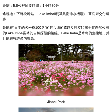
距離：5.8公裡所要時間：1小時30分
途經地：下總松崎站～Lake Imba畔(甚兵衛排水機場)～甚兵衛交付遺
跡
是能在"日本的名松樹100選"的甚兵衛的森以及県立印旛手賀自然公園
的Lake Imba富裕的自然探勝的路線。Lake Imba是水鳥的生棲地，并
且能觀察許多的野鳥。
Jinbei Park