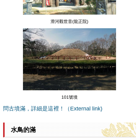
滑河觀世音(龍正院)
101號墳
問古墳滿，詳細是這裡！（External link)
水鳥的滿