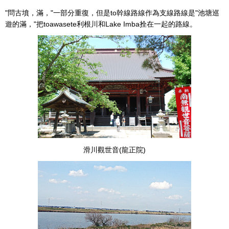
"問古墳，滿，"一部分重復，但是to幹線路線作為支線路線是"池塘巡
遊的滿，"把toawasete利根川和Lake Imba拴在一起的路線。
滑川觀世音(龍正院)