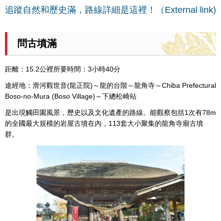
追蹤自然和歷史滿，路線詳細是這裡！（External link)
問古墳滿
距離：15.2公裡所要時間：3小時40分
途經地：滑河觀世音(龍正院)～龍的台階～龍角寺～Chiba Prefectural
Boso-no-Mura (Boso Village)～下總松崎站
是出現觸田園風景，歷史以及文化遺產的路線。能觀察包括1次有78m
的全國最大規模的岩屋古墳在內，113套大小聚集的龍角寺廟古墳
群。