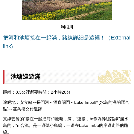
利根川
把河和池塘接在一起滿，路線詳細是這裡！（External
link)
池塘巡遊滿
距離：8.3公裡所要時間：2小時20分
途經地：安食站～長門河～酒直閘門～Lake Imba畔(水鳥的滿的匯合
點)～甚兵衛交付遺跡
支線套餐的"接在一起把河和池塘，滿，"連接，to作為幹線路線"滿水
鳥的，"ni合流。是一邊聽小鳥鳴，一邊在Lake Imba的岸邊走路的路
線。