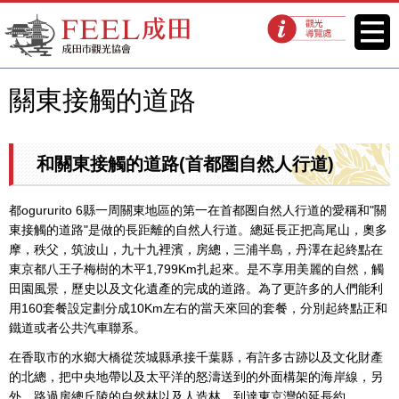
FEEL成田成田市觀光協會官方網
菜單
觀光導覽處
站
關東接觸的道路
和關東接觸的道路(首都圏自然人行道)
都ogururito 6縣一周關東地區的第一在首都圏自然人行道的愛稱和"關
東接觸的道路"是做的長距離的自然人行道。總延長正把高尾山，奧多
摩，秩父，筑波山，九十九裡濱，房總，三浦半島，丹澤在起終點在
東京都八王子梅樹的木平1,799Km扎起來。是不享用美麗的自然，觸
田園風景，歷史以及文化遺產的完成的道路。為了更許多的人們能利
用160套餐設定劃分成10Km左右的當天來回的套餐，分別起終點正和
鐵道或者公共汽車聯系。
在香取市的水鄉大橋從茨城縣承接千葉縣，有許多古跡以及文化財產
的北總，把中央地帶以及太平洋的怒濤送到的外面構架的海岸線，另
外，路過房總丘陵的自然林以及人造林，到達東京灣的延長約