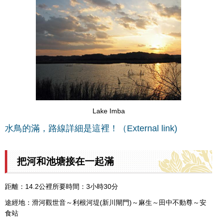
Lake Imba
水鳥的滿，路線詳細是這裡！（External link)
把河和池塘接在一起滿
距離：14.2公裡所要時間：3小時30分
途經地：滑河觀世音～利根河堤(新川閘門)～麻生～田中不動尊～安
食站